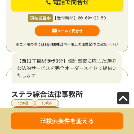
電話で問合せ
現在営業中
【受付時間】00:00〜23:59
メールで問合せ
※ご利用の際には
利用規約
や利用上の
注意
をご確認下さい
【西11丁目駅徒歩3分】個別事案に応じた適切
な法的サービスを完全オーダーメイドで提供い
たします
ステラ綜合法律事務所
北海道
札幌市
初回相談無料
検索条件を変える
オンライン面談可
LINEでの予約可
電話相談可
来所不要
女性弁護士在籍
19時以降TEL可