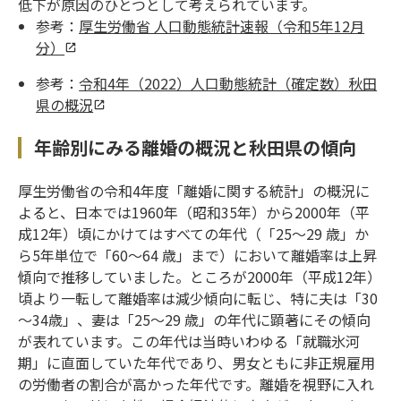
低下が原因のひとつとして考えられています。
参考：
厚生労働省 人口動態統計速報（令和5年12月
分）
参考：
令和4年（2022）人口動態統計（確定数）秋田
県の概況
年齢別にみる離婚の概況と秋田県の傾向
厚生労働省の令和4年度「離婚に関する統計」の概況に
よると、日本では1960年（昭和35年）から2000年（平
成12年）頃にかけてはすべての年代（「25～29 歳」か
ら5年単位で「60～64 歳」まで）において離婚率は上昇
傾向で推移していました。ところが2000年（平成12年）
頃より一転して離婚率は減少傾向に転じ、特に夫は「30
～34歳」、妻は「25～29 歳」の年代に顕著にその傾向
が表れています。この年代は当時いわゆる「就職氷河
期」に直面していた年代であり、男女ともに非正規雇用
の労働者の割合が高かった年代です。離婚を視野に入れ