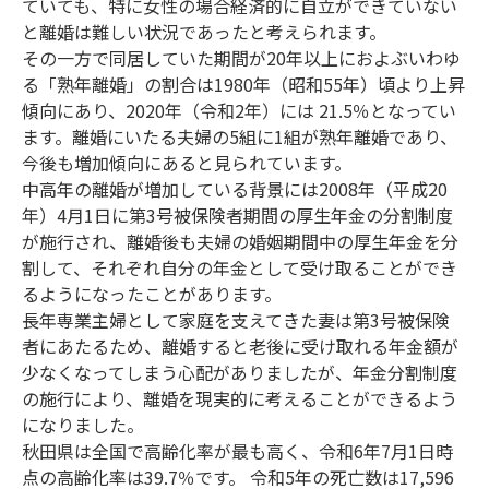
ていても、特に女性の場合経済的に自立ができていない
と離婚は難しい状況であったと考えられます。
その一方で同居していた期間が20年以上におよぶいわゆ
る「熟年離婚」の割合は1980年（昭和55年）頃より上昇
傾向にあり、2020年（令和2年）には 21.5％となってい
ます。離婚にいたる夫婦の5組に1組が熟年離婚であり、
今後も増加傾向にあると見られています。
中高年の離婚が増加している背景には2008年（平成20
年）4月1日に第3号被保険者期間の厚生年金の分割制度
が施行され、離婚後も夫婦の婚姻期間中の厚生年金を分
割して、それぞれ自分の年金として受け取ることができ
るようになったことがあります。
長年専業主婦として家庭を支えてきた妻は第3号被保険
者にあたるため、離婚すると老後に受け取れる年金額が
少なくなってしまう心配がありましたが、年金分割制度
の施行により、離婚を現実的に考えることができるよう
になりました。
秋田県は全国で高齢化率が最も高く、令和6年7月1日時
点の高齢化率は39.7％です。 令和5年の死亡数は17,596