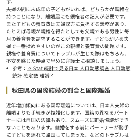
す。
夫婦の間に未成年の子どもがいれば、どちらかが親権を
持つことになり、離婚届にも親権者の記入が必要です。
また子どもの養育費は夫婦双方に負担する義務があり、
たとえば母親が親権を得たとしても父親である男性に毎
月の養育費を請求することができます。子どもがいる夫
婦で一番揉めやすいのがこの親権と養育費の問題です。
親権や養育費についてトラブルが生じた際はもちろん、
不安を感じた時点で早めに弁護士に相談しましょう。
参考：
e-Stat 統計で見る日本 人口動態調査 人口動態
統計 確定数 離婚
秋田県の国際結婚の割合と国際離婚
近年増加傾向にある国際離婚については、日本人夫婦の
離婚よりも手続きが複雑化します。国籍の異なるパート
ナーには自国の法律もあり、スムーズに離婚協議ができ
ないこともあります。離婚をする前にパートナーが勝手
に子どもを連れて帰国してしまった、などのトラブルは