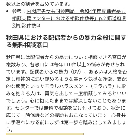
数以上の割合を占めています。
参考：
内閣府男女共同参画局「令和4年度配偶者暴力
相談支援センターにおける相談件数等」p.2 都道府県
別相談件数
秋田県における配偶者からの暴力全般に関す
る無料相談窓口
秋田県には配偶者からの暴力について相談できる窓口が
複数あり、各窓口には毎年110件以上の悩みが寄せられ
ています。配偶者からの暴力（DV）、あるいは人格を否
定し精神的に追い詰めるような暴言や執拗な詮索、支配
的な態度といったモラルハラスメント（モラハラ）に悩
みを抱える人は、勇気を出して一度相談してみるといい
でしょう。心に抱えたままでは解決しないこともありま
す。センターでは無料で相談を受け付けており、状況に
応じて一時保護などの援助もおこなっています。心身共
に手遅れになる前にまずは第一歩を踏み出してみましょ
う。