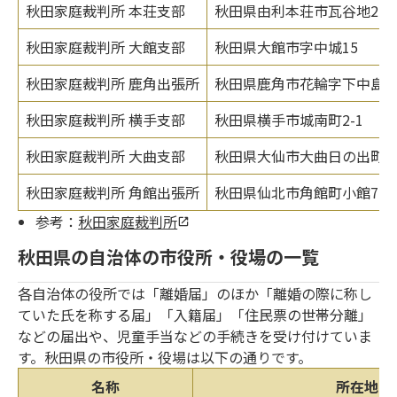
秋田家庭裁判所 本荘支部
秋田県由利本荘市瓦谷地21
秋田家庭裁判所 大館支部
秋田県大館市字中城15
秋田家庭裁判所 鹿角出張所
秋田県鹿角市花輪字下中島1-
秋田家庭裁判所 横手支部
秋田県横手市城南町2-1
秋田家庭裁判所 大曲支部
秋田県大仙市大曲日の出町1-2
秋田家庭裁判所 角館出張所
秋田県仙北市角館町小館77-
参考：
秋田家庭裁判所
秋田県の自治体の市役所・役場の一覧
各自治体の役所では「離婚届」のほか「離婚の際に称し
ていた氏を称する届」「入籍届」「住民票の世帯分離」
などの届出や、児童手当などの手続きを受け付けていま
す。秋田県の市役所・役場は以下の通りです。
名称
所在地