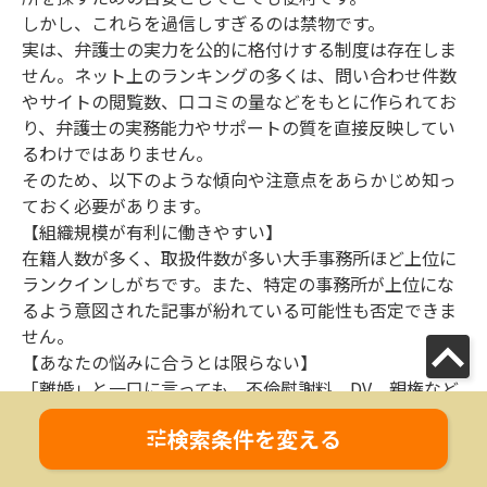
しかし、これらを過信しすぎるのは禁物です。
実は、弁護士の実力を公的に格付けする制度は存在しま
せん。ネット上のランキングの多くは、問い合わせ件数
やサイトの閲覧数、口コミの量などをもとに作られてお
り、弁護士の実務能力やサポートの質を直接反映してい
るわけではありません。
そのため、以下のような傾向や注意点をあらかじめ知っ
ておく必要があります。
【組織規模が有利に働きやすい】
在籍人数が多く、取扱件数が多い大手事務所ほど上位に
ランクインしがちです。また、特定の事務所が上位にな
るよう意図された記事が紛れている可能性も否定できま
せん。
【あなたの悩みに合うとは限らない】
「離婚」と一口に言っても、不倫慰謝料、DV、親権など
専門分野は細かく分かれます。総合順位が高いからとい
検索条件を変える
って、あなたが抱える特定のトラブルに強いとは限りま
せん。