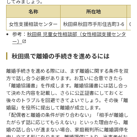
してみましょう。
名称
所在地
女性支援相談センター
秋田県秋田市手形住吉町3-6
01
参考：
秋田県 児童女性相談部（女性相談支援センタ
ー）
秋田県で離婚の手続きを進めるには
離婚手続きを進める際には、まず離婚に関する条件を双
方で話し合う必要があります。お互いに合意できたら
「離婚協議書」を作成します。離婚協議書には話し合っ
て決めた内容を記載し、さらに公正証書にしておくと
後々のトラブルを回避できてよいでしょう。その後「離
婚届」を役所に提出して離婚が成立します。
「配偶者と離婚の条件が折り合わない」「相手が離婚し
たがらず話に応じてもらえない」といった理由から、離
婚の話し合いが進まない場合、家庭裁判所に離婚調停を
申し立てる形になります。離婚調停により、当事者がお