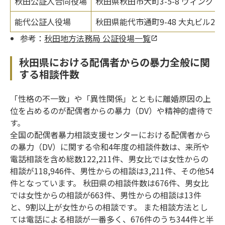
秋田公証人合同役場
秋田県秋田市大町3-5-8 ウィング・
能代公証人役場
秋田県能代市通町9-48 大丸ビル2階
参考：
秋田地方法務局 公証役場一覧
秋田県における配偶者からの暴力全般に関
する相談件数
「性格の不一致」や「異性関係」とともに離婚原因の上
位を占めるのが配偶者からの暴力（DV）や精神的虐待で
す。
全国の配偶者暴力相談支援センターにおける配偶者から
の暴力（DV）に関する令和4年度の相談件数は、来所や
電話相談を含め総数122,211件、男女比では女性からの
相談が118,946件、男性からの相談は3,211件、その他54
件となっています。 秋田県の相談件数は676件、男女比
では女性からの相談が663件、男性からの相談は13件
と、9割以上が女性からの相談です。 また相談方法とし
ては電話による相談が一番多く、676件のうち344件と半