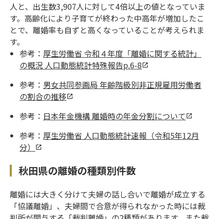
人と、出生数3,907人に対して4倍以上の値となっていま
す。高齢化により子育てが終わった中高年が増加したこ
とで、離婚率も自ずと高くなっていることが考えられま
す。
参考：
厚生労働省 令和４年度「離婚に関する統計」
の概況 人口動態統計特殊報告p.6-8
参考：
男女共同参画局 年齢階級別非正規雇用労働者
の割合の推移
参考：
日本年金機構 離婚時の年金分割について
参考：
厚生労働省 人口動態統計速報（令和5年12月
分）
秋田県の離婚の種類別件数
離婚には大きく分けて夫婦の話し合いで離婚が成立する
「協議離婚」、夫婦間で合意が得られなかった時には裁
判所が関与する「裁判離婚」の2種類があります。また裁