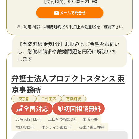
【受付時間】09:00〜21:00
メールで問合せ
※ご利用の際には
利用規約
や利用上の
注意
をご確認下さい
【有楽町駅徒歩1分】お悩みとご希望をお伺い
し、慰謝料請求や離婚問題を円滑に解決いた
します
弁護士法人プロテクトスタンス 東
京事務所
東京都
千代田区
有楽町駅
全国対応
初回相談無料
19時以降TEL可
土日祝の相談OK
来所不要
電話相談可
オンライン面談可
女性弁護士在籍