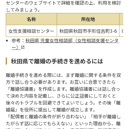
センターのウェブサイトで詳細を確認の上、利用を検討
してみましょう。
名称
所在地
女性支援相談センター
秋田県秋田市手形住吉町3-6
01
参考：
秋田県 児童女性相談部（女性相談支援センタ
ー）
秋田県で離婚の手続きを進めるには
離婚手続きを進める際には、まず離婚に関する条件を双
方で話し合う必要があります。お互いに合意できたら
「離婚協議書」を作成します。離婚協議書には話し合っ
て決めた内容を記載し、さらに公正証書にしておくと
後々のトラブルを回避できてよいでしょう。その後「離
婚届」を役所に提出して離婚が成立します。
「配偶者と離婚の条件が折り合わない」「相手が離婚し
たがらず話に応じてもらえない」といった理由から、離