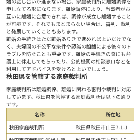
婚の話し合いが進まない場合、家庭裁判所に離婚調停を
申し立てる形になります。離婚調停により、当事者がお
互いに離婚に合意できれば、調停が成立し離婚すること
が可能です。それでもまとまらない場合は、審判、裁判
と発展していくこともあります。
離婚の手続きはただ離婚ありきで進めればよいだけでな
く、夫婦間の不公平な条件や認識の齟齬による後々のト
ラブルを防ぐことも重要です。離婚の手続きの際にも弁
護士に伴走してもらったり、公的機関の相談窓口などを
利用してアドバイスを受けるとよいでしょう。
秋田県を管轄する家庭裁判所
家庭裁判所は離婚調停、離婚に関わる審判や裁判に対応
しています。秋田県を管轄する家庭裁判所は以下の通り
です。
名称
所在地
秋田家庭裁判所
秋田県秋田市山王7-1-1
秋田家庭裁判所 能代支部
秋田県能代市上町1-15