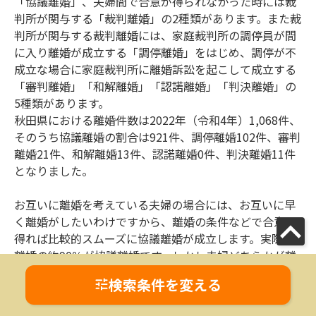
「協議離婚」、夫婦間で合意が得られなかった時には裁
判所が関与する「裁判離婚」の2種類があります。また裁
判所が関与する裁判離婚には、家庭裁判所の調停員が間
に入り離婚が成立する「調停離婚」をはじめ、調停が不
成立な場合に家庭裁判所に離婚訴訟を起こして成立する
「審判離婚」「和解離婚」「認諾離婚」「判決離婚」の
5種類があります。
秋田県における離婚件数は2022年（令和4年）1,068件、
そのうち協議離婚の割合は921件、調停離婚102件、審判
離婚21件、和解離婚13件、認諾離婚0件、判決離婚11件
となりました。
お互いに離婚を考えている夫婦の場合には、お互いに早
く離婚がしたいわけですから、離婚の条件などで合意を
得れば比較的スムーズに協議離婚が成立します。実際に
離婚の約90％が協議離婚です。しかし夫婦どちらかが離
婚を拒否しているといった場合、またお互いに離婚を望
検索条件を変える
んでいても「親権を行う子の存在」「国際結婚」などそ
の置かれている状況によってはお互いの合意を得るのが