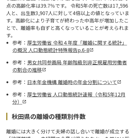
点の高齢化率は39.7％です。 令和5年の死亡数は17,596
人と、出生数3,907人に対して4倍以上の値となっていま
す。高齢化により子育てが終わった中高年が増加したこ
とで、離婚率も自ずと高くなっていることが考えられま
す。
参考：
厚生労働省 令和４年度「離婚に関する統計」
の概況 人口動態統計特殊報告p.6-8
参考：
男女共同参画局 年齢階級別非正規雇用労働者
の割合の推移
参考：
日本年金機構 離婚時の年金分割について
参考：
厚生労働省 人口動態統計速報（令和5年12月
分）
秋田県の離婚の種類別件数
離婚には大きく分けて夫婦の話し合いで離婚が成立する