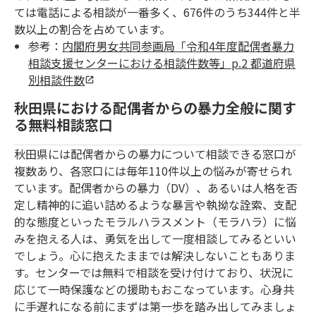
ては電話による相談が一番多く、676件のうち344件と半
数以上の割合を占めています。
参考：
内閣府男女共同参画局「令和4年度配偶者暴力
相談支援センターにおける相談件数等」p.2 都道府県
別相談件数
秋田県における配偶者からの暴力全般に関す
る無料相談窓口
秋田県には配偶者からの暴力について相談できる窓口が
複数あり、各窓口には毎年110件以上の悩みが寄せられ
ています。配偶者からの暴力（DV）、あるいは人格を否
定し精神的に追い詰めるような暴言や執拗な詮索、支配
的な態度といったモラルハラスメント（モラハラ）に悩
みを抱える人は、勇気を出して一度相談してみるといい
でしょう。心に抱えたままでは解決しないこともありま
す。センターでは無料で相談を受け付けており、状況に
応じて一時保護などの援助もおこなっています。心身共
に手遅れになる前にまずは第一歩を踏み出してみましょ