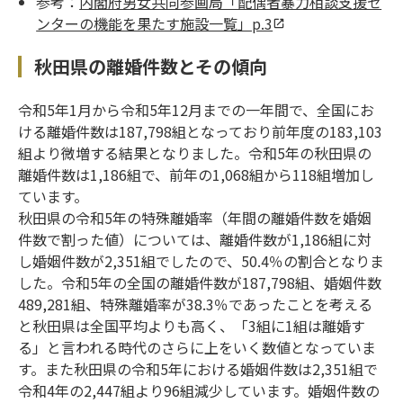
参考：
内閣府男女共同参画局「配偶者暴力相談支援セ
ンターの機能を果たす施設一覧」p.3
秋田県の離婚件数とその傾向
令和5年1月から令和5年12月までの一年間で、全国にお
ける離婚件数は187,798組となっており前年度の183,103
組より微増する結果となりました。令和5年の秋田県の
離婚件数は1,186組で、前年の1,068組から118組増加し
ています。
秋田県の令和5年の特殊離婚率（年間の離婚件数を婚姻
件数で割った値）については、離婚件数が1,186組に対
し婚姻件数が2,351組でしたので、50.4％の割合となりま
した。令和5年の全国の離婚件数が187,798組、婚姻件数
489,281組、特殊離婚率が38.3％であったことを考える
と秋田県は全国平均よりも高く、「3組に1組は離婚す
る」と言われる時代のさらに上をいく数値となっていま
す。また秋田県の令和5年における婚姻件数は2,351組で
令和4年の2,447組より96組減少しています。婚姻件数の