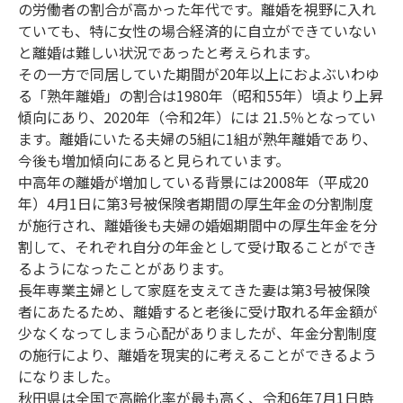
の労働者の割合が高かった年代です。離婚を視野に入れ
ていても、特に女性の場合経済的に自立ができていない
と離婚は難しい状況であったと考えられます。
その一方で同居していた期間が20年以上におよぶいわゆ
る「熟年離婚」の割合は1980年（昭和55年）頃より上昇
傾向にあり、2020年（令和2年）には 21.5％となってい
ます。離婚にいたる夫婦の5組に1組が熟年離婚であり、
今後も増加傾向にあると見られています。
中高年の離婚が増加している背景には2008年（平成20
年）4月1日に第3号被保険者期間の厚生年金の分割制度
が施行され、離婚後も夫婦の婚姻期間中の厚生年金を分
割して、それぞれ自分の年金として受け取ることができ
るようになったことがあります。
長年専業主婦として家庭を支えてきた妻は第3号被保険
者にあたるため、離婚すると老後に受け取れる年金額が
少なくなってしまう心配がありましたが、年金分割制度
の施行により、離婚を現実的に考えることができるよう
になりました。
秋田県は全国で高齢化率が最も高く、令和6年7月1日時