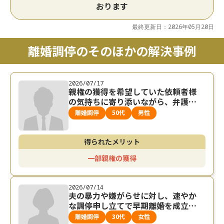
おります
最終更新日：2026年05月20日
離婚調停のそのほかの解決事例
2026/07/17
親権の獲得を希望していた依頼者様
の気持ちに寄り添いながら、弁護士
が離婚調停で一部親権を獲得した事
離婚調停
50代
男性
案
得られたメリット
一部親権の獲得
2026/07/14
夫の暴力や嫌がらせに対し、速やか
な調停申し立てで早期離婚を成立さ
せた事例
離婚調停
30代
女性