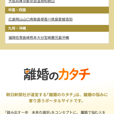
大阪
兵庫
京都
奈良
滋賀
和歌山
中国・四国
広島
岡山
山口
鳥取
島根
香川
徳島
愛媛
高知
九州・沖縄
福岡
佐賀
長崎
熊本
大分
宮崎
鹿児島
沖縄
朝日新聞社が運営する｢離婚のカタチ｣は、離婚の悩みに
寄り添うポータルサイトです。
｢踏み出す一歩 未来の選択｣をコンセプトに、 離婚で悩む人を