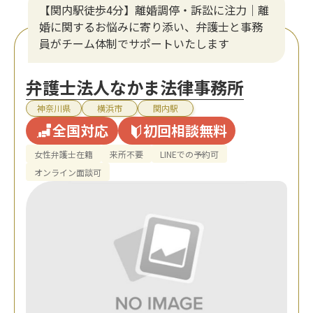
【関内駅徒歩4分】離婚調停・訴訟に注力│離
婚に関するお悩みに寄り添い、弁護士と事務
員がチーム体制でサポートいたします
弁護士法人なかま法律事務所
神奈川県
横浜市
関内駅
全国対応
初回相談無料
女性弁護士在籍
来所不要
LINEでの予約可
オンライン面談可