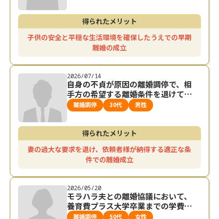
得られたメリット
子供の安全と平穏な生活環境を確保したうえでの早期
離婚の成立
2026/07/14
自身の不貞が原因の離婚調停で、相
手方の希望する離婚条件を退けて早
期の離婚が成立した事例
離婚調停
30代
男性
得られたメリット
妻の過大な要求を退け、依頼者様が納得する適正な条
件での離婚成立
2026/05/20
モラハラ夫との離婚協議において、
養育費プラス大学卒業までの学費と
相当額の財産分与を獲得した事例
離婚調停
50代
女性