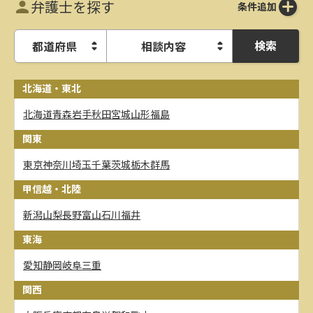
弁護士を探す
条件追加
検索
都道府県
相談内容
北海道・東北
北海道
青森
岩手
秋田
宮城
山形
福島
関東
東京
神奈川
埼玉
千葉
茨城
栃木
群馬
甲信越・北陸
新潟
山梨
長野
富山
石川
福井
東海
愛知
静岡
岐阜
三重
関西