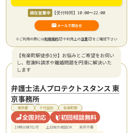
現在営業中
【受付時間】10:00〜22:00
メールで問合せ
※ご利用の際には
利用規約
や利用上の
注意
をご確認下さい
【有楽町駅徒歩1分】お悩みとご希望をお伺い
し、慰謝料請求や離婚問題を円滑に解決いた
します
弁護士法人プロテクトスタンス 東
京事務所
東京都
千代田区
有楽町駅
全国対応
初回相談無料
19時以降TEL可
土日祝の相談OK
来所不要