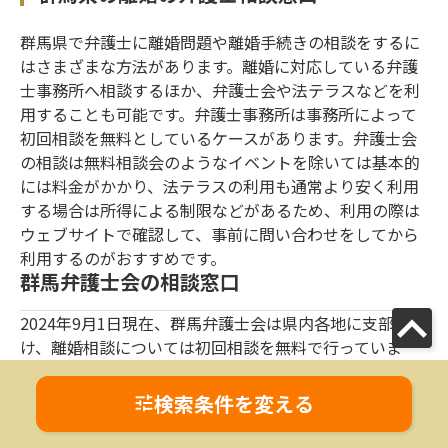
群馬県で弁護士に離婚問題や離婚手続きの相談をするに
はさまざまな方法があります。離婚に対応している弁護
士事務所へ相談するほか、弁護士会や法テラスなどを利
用することも可能です。弁護士事務所は事務所によって
初回相談を無料としているケースがあります。弁護士会
の相談は無料相談会のようなイベントを除いては基本的
には料金がかかり、法テラスの利用も通常より安く利用
する場合は所得による制限などがあるため、利用の際は
ウェブサイトで確認して、事前に問い合わせをしてから
利用するのがおすすめです。
群馬弁護士会の相談窓口
2024年9月1日現在、群馬弁護士会は県内各地に支部を設
け、離婚相談については初回相談を無料で行っていま
す。電話予約のほか、インターネットでの予約もできる
ので、離婚問題にお悩みの方は群馬弁護士会のウェブサ
検索条件を変える
イトで詳細を確認してみてください。