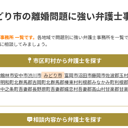
どり市の離婚問題に強い弁護士事
事務所 一覧です。
各地域で問題別に強い弁護士事務所を一覧
に相談してみましょう。
市区町村から弁護士を探す
市
館林市
安中市
渋川市
みどり市
富岡市
沼田市
藤岡市
佐波郡玉
郡明和町
北群馬郡吉岡町
北群馬郡榛東村
利根郡みなかみ町
利根
郡中之条町
吾妻郡長野原町
吾妻郡嬬恋村
吾妻郡高山村
甘楽郡甘
相談内容から弁護士を探す