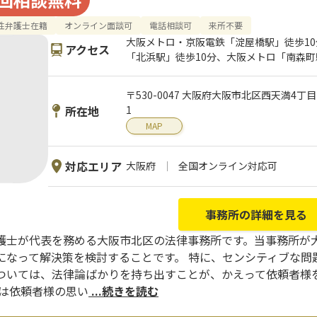
性弁護士在籍
オンライン面談可
電話相談可
来所不要
大阪メトロ・京阪電鉄「淀屋橋駅」徒歩1
アクセス
「北浜駅」徒歩10分、大阪メトロ「南森町
〒530-0047 大阪府大阪市北区西天満4丁
所在地
1
MAP
対応エリア
大阪府
全国オンライン対応可
事務所の詳細を見る
護士が代表を務める大阪市北区の法律事務所です。当事務所が
になって解決策を検討することです。 特に、センシティブな問
ついては、法律論ばかりを持ち出すことが、かえって依頼者様
ずは依頼者様の思い
...続きを読む