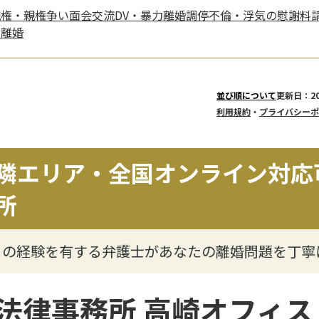
親権・親権争い
面会交流
DV・暴力
離婚調停
不倫・浮気の慰謝料
年離婚
更新日：20
並び順について
利用規約
・
プライバシーポ
隣エリア・全国オンライン対応
所
くの経験を有する弁護士があなたの離婚問題を丁寧
法律事務所 高崎オフィス