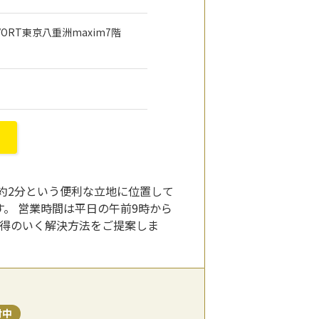
 VORT東京八重洲maxim7階
約2分という便利な立地に位置して
。 営業時間は平日の午前9時から
納得のいく解決方法をご提案しま
付中