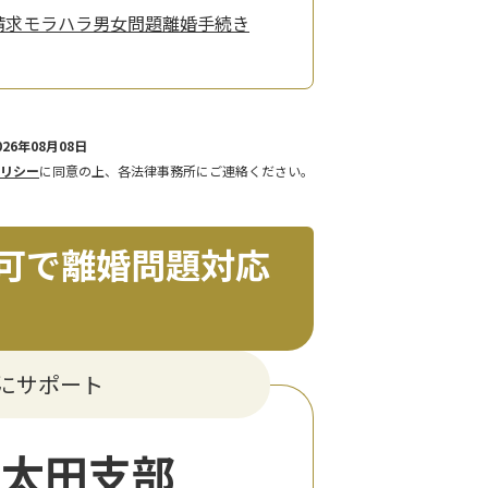
請求
モラハラ
男女問題
離婚手続き
26年08月08日
リシー
に同意の上、各法律事務所にご連絡ください。
可で離婚問題対応
にサポート
 太田支部