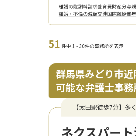
離婚の慰謝料請求
養育費
財産分与
離婚・不倫の減額交渉
国際離婚
熟
51
件中 1 - 30件の事務所を表示
群馬県みどり市近
可能な弁護士事務
【太田駅徒歩7分】多
ネクスパート