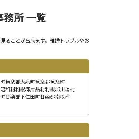
務所 一覧
で見ることが出来ます。離婚トラブルやお
村町
邑楽郡大泉町
邑楽郡邑楽町
郡昭和村
利根郡片品村
利根郡川場村
楽町
甘楽郡下仁田町
甘楽郡南牧村