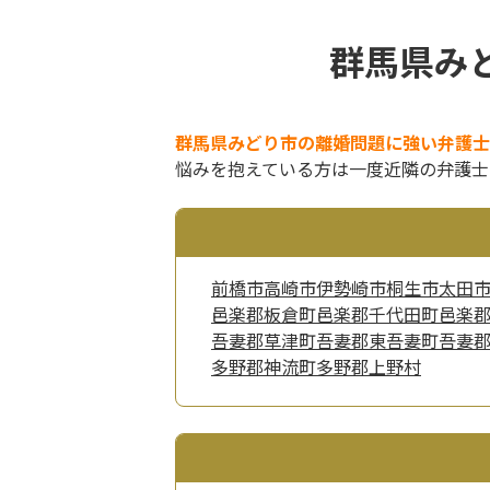
群馬県み
群馬県みどり市の離婚問題に強い弁護士
悩みを抱えている方は一度近隣の弁護士
前橋市
高崎市
伊勢崎市
桐生市
太田
邑楽郡板倉町
邑楽郡千代田町
邑楽
吾妻郡草津町
吾妻郡東吾妻町
吾妻
多野郡神流町
多野郡上野村