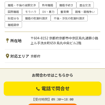
離婚・不倫の減額交渉
熟年離婚
離婚手続き
面会交流
国際離婚
モラハラ
DV・暴力
養育費
親権・親権争い
財産分与
離婚の慰謝料請求
不倫・浮気の慰謝料請求
離婚調停
〒604-8152 京都府京都市中京区烏丸通錦小路
所在地
上ル手洗水町659 烏丸中央ビル2階
対応エリア
京都府
お問合わせはこちらから
電話で問合せ
【受付時間】09:30〜18:00