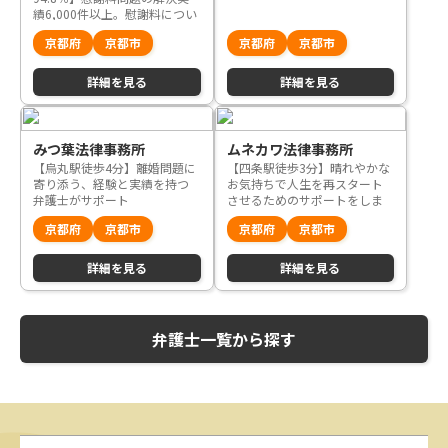
人で抱え込まずにご相談を
績6,000件以上。慰謝料につい
てお悩みの方、当事務所にお
京都府
京都市
京都府
京都市
任せください
詳細を見る
詳細を見る
みつ葉法律事務所
ムネカワ法律事務所
【烏丸駅徒歩4分】離婚問題に
【四条駅徒歩3分】晴れやかな
寄り添う、経験と実績を持つ
お気持ちで人生を再スタート
弁護士がサポート
させるためのサポートをしま
す
京都府
京都市
京都府
京都市
詳細を見る
詳細を見る
弁護士一覧から探す