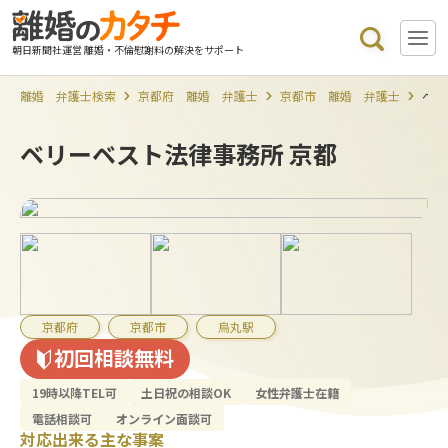
朝日新聞社運営 離婚・不倫慰謝料の解決をサポート
離婚 弁護士検索
京都府 離婚 弁護士
京都市 離婚 弁護士
ベリ
ベリーベスト法律事務所 京都
京都府
京都市
烏丸駅
初回相談無料
19時以降TEL可
土日祝の相談OK
女性弁護士在籍
電話相談可
オンライン面談可
対応出来る主な事案