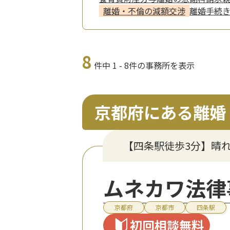
離婚・不倫の減額交渉
離婚手続
8
件中 1 - 8件の事務所を表示
京都府にある離婚
【四条駅徒歩3分】晴
ムネカワ法律
京都府
京都市
四条駅
初回相談無料