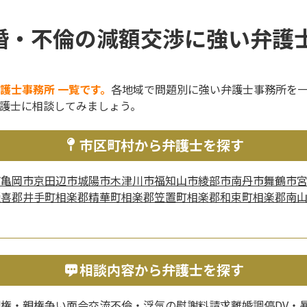
婚・不倫の減額交渉に強い弁護士
護士事務所 一覧です。
各地域で問題別に強い弁護士事務所を
護士に相談してみましょう。
市区町村から弁護士を探す
市
亀岡市
京田辺市
城陽市
木津川市
福知山市
綾部市
南丹市
舞鶴市
綴喜郡井手町
相楽郡精華町
相楽郡笠置町
相楽郡和束町
相楽郡南
相談内容から弁護士を探す
親権・親権争い
面会交流
不倫・浮気の慰謝料請求
離婚調停
DV・