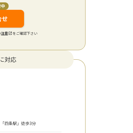
付中
合せ
の
注意
をご確認下さい
に対応
局「四条駅」徒歩3分