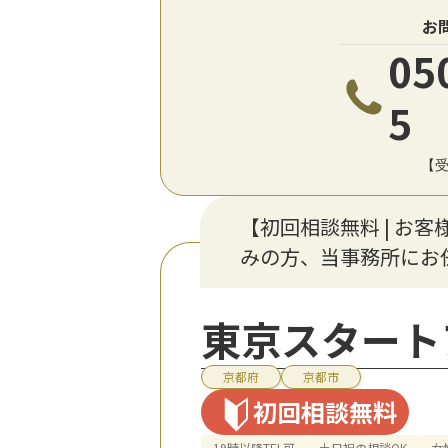
お
05
5
【受
【初回相談無料 | お客
みの方、当事務所にお
東京スタート
京都府
京都市
初回相談無料
19時以降TEL可
土日祝の相談OK
女