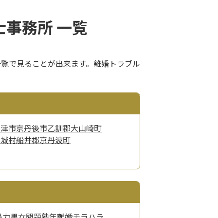
事務所 一覧
一覧で見ることが出来ます。離婚トラブル
宮津市
京丹後市
乙訓郡大山崎町
山城村
船井郡京丹波町
暴力
男女問題
熟年離婚
モラハラ