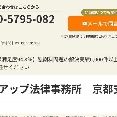
問合わせはこちらから
24時間いつでも受
0-5795-082
メールで問
※ご利用の際には
利用規約
や利用上
付時間】09:00〜20:00
様満足度94.8％】慰謝料問題の解決実績6,000件
任せください
アップ法律事務所 京都
性弁護士在籍
来所不要
電話相談可
LINEでの予約可
オンライン面談