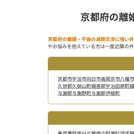
京都府の離
京都府の離婚・不倫の減額交渉に強い弁
やお悩みを抱えている方は一度近隣の弁
京都市
宇治市
向日市
長岡京市
八幡
久世郡久御山町
綴喜郡宇治田原町
与謝郡与謝野町
与謝郡伊根町
養育費
財産分与
離婚の慰謝料請求