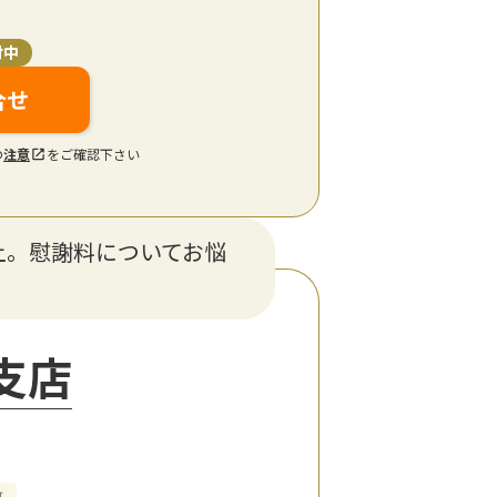
付中
合せ
の
注意
をご確認下さい
以上。慰謝料についてお悩
支店
可