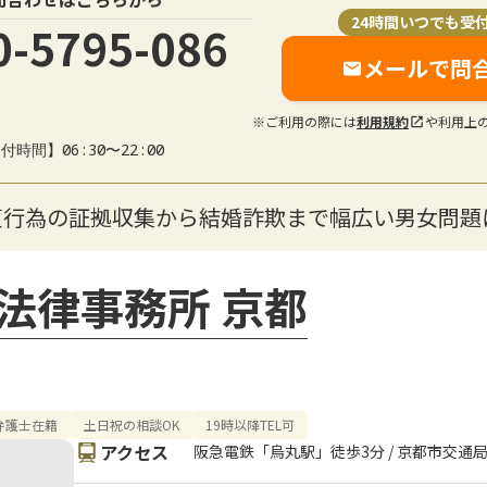
24時間いつでも受
0-5795-086
メールで問
※ご利用の際には
利用規約
や利用上
付時間】06:30〜22:00
貞行為の証拠収集から結婚詐欺まで幅広い男女問題
法律事務所 京都
弁護士在籍
土日祝の相談OK
19時以降TEL可
アクセス
阪急電鉄「烏丸駅」徒歩3分 / 京都市交通