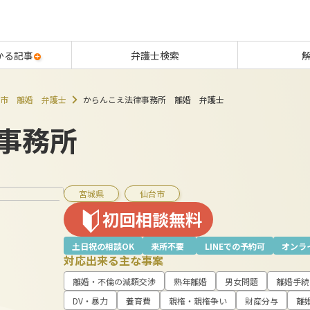
かる記事
弁護士検索
市 離婚 弁護士
からんこえ法律事務所 離婚 弁護士
事務所
宮城県
仙台市
初回相談無料
土日祝の相談OK
来所不要
LINEでの予約可
オンラ
対応出来る主な事案
離婚・不倫の減額交渉
熟年離婚
男女問題
離婚手続
DV・暴力
養育費
親権・親権争い
財産分与
離