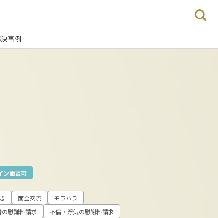
解決事例
イン面談可
き
面会交流
モラハラ
婚の慰謝料請求
不倫・浮気の慰謝料請求