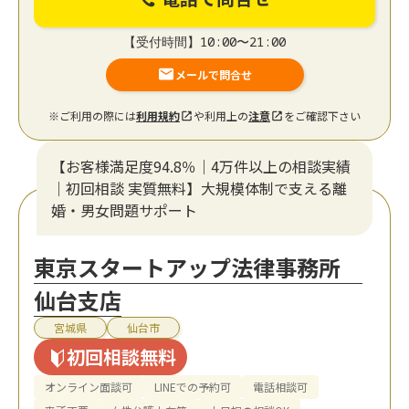
【受付時間】10:00〜21:00
メールで問合せ
※ご利用の際には
利用規約
や利用上の
注意
をご確認下さい
【お客様満足度94.8％｜4万件以上の相談実績
｜初回相談 実質無料】大規模体制で支える離
婚・男女問題サポート
東京スタートアップ法律事務所
仙台支店
宮城県
仙台市
初回相談無料
オンライン面談可
LINEでの予約可
電話相談可