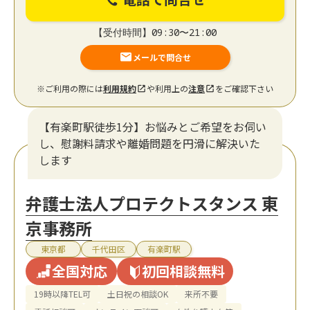
【受付時間】09:30〜21:00
メールで問合せ
※ご利用の際には
利用規約
や利用上の
注意
をご確認下さい
【有楽町駅徒歩1分】お悩みとご希望をお伺い
し、慰謝料請求や離婚問題を円滑に解決いた
します
弁護士法人プロテクトスタンス 東
京事務所
東京都
千代田区
有楽町駅
全国対応
初回相談無料
19時以降TEL可
土日祝の相談OK
来所不要