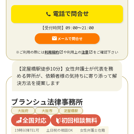
電話で問合せ
【受付時間】09:00〜21:00
メールで問合せ
※ご利用の際には
利用規約
や利用上の
注意
をご確認下さい
【淀屋橋駅徒歩10分】女性弁護士が代表を務
める弊所が、依頼者様の気持ちに寄り添って解
決方法を提案します
ブランシュ法律事務所
大阪府
大阪市
淀屋橋駅
全国対応
初回相談無料
19時以降TEL可
土日祝の相談OK
女性弁護士在籍