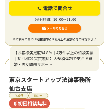
電話で問合せ
【受付時間】10:00〜21:00
メールで問合せ
※ご利用の際には
利用規約
や利用上の
注意
をご確認下さい
【お客様満足度94.8％｜4万件以上の相談実績
｜初回相談 実質無料】大規模体制で支える離
婚・男女問題サポート
東京スタートアップ法律事務所
仙台支店
宮城県
仙台市
初回相談無料