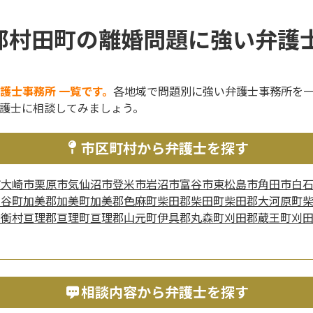
郡村田町の離婚問題に強い弁護士
護士事務所 一覧です。
各地域で問題別に強い弁護士事務所を
護士に相談してみましょう。
市区町村から弁護士を探す
市
大崎市
栗原市
気仙沼市
登米市
岩沼市
富谷市
東松島市
角田市
白
涌谷町
加美郡加美町
加美郡色麻町
柴田郡柴田町
柴田郡大河原町
大衡村
亘理郡亘理町
亘理郡山元町
伊具郡丸森町
刈田郡蔵王町
刈
相談内容から弁護士を探す