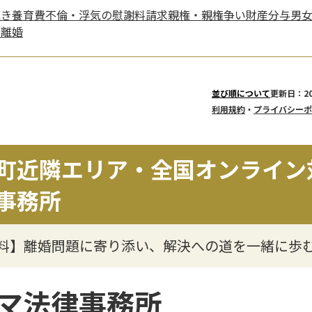
続き
養育費
不倫・浮気の慰謝料請求
親権・親権争い
財産分与
男
際離婚
更新日：20
並び順について
利用規約
・
プライバシーポ
町近隣エリア・全国オンライン
事務所
無料】離婚問題に寄り添い、解決への道を一緒に歩
マ法律事務所