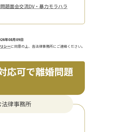
女問題
面会交流
DV・暴力
モラハラ
26年08月09日
リシー
に同意の上、各法律事務所にご連絡ください。
対応可で離婚問題
む法律事務所