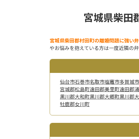
宮城県柴田
宮城県柴田郡村田町の離婚問題に強い弁
やお悩みを抱えている方は一度近隣の弁
仙台市
石巻市
名取市
塩竈市
多賀城
宮城郡松島町
遠田郡美里町
遠田郡
黒川郡大和町
黒川郡大郷町
黒川郡
牡鹿郡女川町