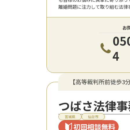
離婚問題に注力して取り組む法律
お
05
4
【高等裁判所前徒歩3
つばさ法律事
宮城県
仙台市
初回相談無料