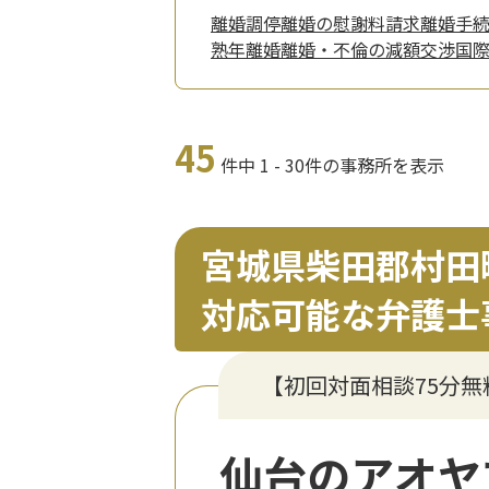
離婚調停
離婚の慰謝料請求
離婚手
熟年離婚
離婚・不倫の減額交渉
国
45
件中 1 - 30件の事務所を表示
宮城県柴田郡村田
対応可能な弁護士
【初回対面相談75分
仙台のアオヤ