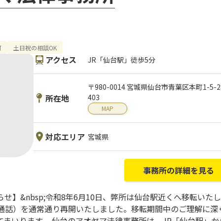
可
土日祝の相談OK
アクセス
JR「仙台駅」徒歩5分
〒980-0014 宮城県仙台市青葉区本町1-5
所在地
403
MAP
対応エリア
宮城県
事務所の詳細を見る
せ】&nbsp;令和8年6月10日、弊所は仙台駅近くへ移転い
b通話）を通常通り再開いたしました。移転期間中のご理解に深
まいります。 仙台のアオヤマ法律事務所は、JR「仙台駅」か