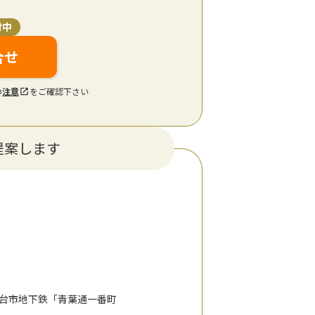
付中
合せ
の
注意
をご確認下さい
提案します
 仙台市地下鉄「青葉通一番町