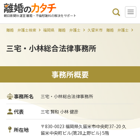
朝日新聞社運営 離婚・不倫慰謝料の解決をサポート
離婚 弁護士検索
福岡県 離婚 弁護士
久留米市 離婚 弁護士
三
三宅・小林総合法律事務所
事務所概要
事務所名
三宅・小林総合法律事務所
代表
三宅 賢和 小林 健彦
〒830-0023 福岡県久留米市中央町37-20 久
所在地
留米中央町ビル(第28上野ビル) 5階