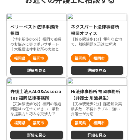
ベリーベスト法律事務所
ネクスパート法律事務所
福岡
福岡オフィス
【博多駅徒歩5分】福岡で離婚
【博多駅徒歩1分】便利な立地
のお悩みに寄り添いサポート
で、離婚問題を迅速に解決
｜大規模法律事務所の実績と
ノウハウを活かして解決を目
福岡県
福岡市
福岡県
福岡市
指します
詳細を見る
詳細を見る
弁護士法人ALG&Associa
Hi法律事務所 福岡事務所
tes 福岡法律事務所
（弁護士 川波晃生）
【天神駅徒歩3分】福岡の離婚
【天神駅徒歩2分】離婚解決実
問題はお任せください｜柔軟
績多数 不倫トラブルに強い
な提案力と巧みな交渉力で
弁護士が対応
「顧客感動」を実現します
福岡県
福岡市
福岡県
福岡市
詳細を見る
詳細を見る