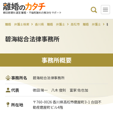
朝日新聞社運営 離婚・不倫慰謝料の解決をサポート
離婚 弁護士検索
香川県 離婚 弁護士
高松市 離婚 弁護士
碧海
碧海総合法律事務所
事務所概要
事務所名
碧海総合法律事務所
代表
徳田 陽一 八木 俊則 富家 佐也加
〒760-0026 香川県高松市磨屋町3-1 合田不
所在地
動産磨屋町ビル4階