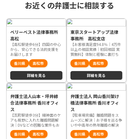
お近くの弁護士に相談する
ベリーベスト法律事務所
東京スタートアップ法律
高松
事務所 高松支店
【高松駅徒歩6分】四国の中心
【お客様満足度94.8％｜4万件
から、安心できる法的支援を
以上の相談実績｜初回相談 実
お届けします
質無料】体制と経験に裏打ち
された、寄り添うサポート
香川県
高松市
香川県
高松市
詳細を見る
詳細を見る
弁護士法人山本・坪井綜
弁護士法人 岡山香川架け
合法律事務所 香川オフィ
橋法律事務所 香川オフィ
ス
ス
【瓦町駅徒歩3分】精神面のケ
【駐車場完備】離婚問題をス
アも視野に入れた離婚問題解
ムーズに解決｜お子様を巡る争
決｜DVなどの困難な案件もお
いや中高年の熟年離婚の解決
任せください
もお任せください
香川県
高松市
香川県
高松市