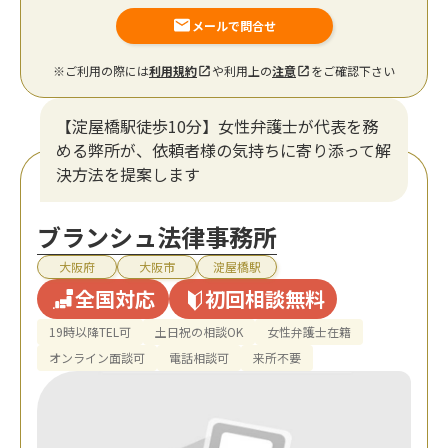
メールで問合せ
※ご利用の際には
利用規約
や利用上の
注意
をご確認下さい
【淀屋橋駅徒歩10分】女性弁護士が代表を務
める弊所が、依頼者様の気持ちに寄り添って解
決方法を提案します
ブランシュ法律事務所
大阪府
大阪市
淀屋橋駅
全国対応
初回相談無料
19時以降TEL可
土日祝の相談OK
女性弁護士在籍
オンライン面談可
電話相談可
来所不要