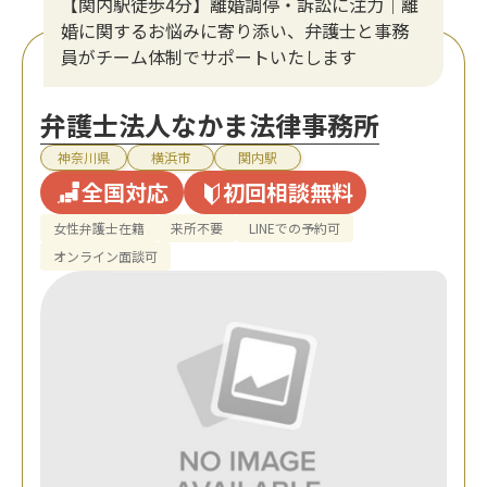
【関内駅徒歩4分】離婚調停・訴訟に注力│離
婚に関するお悩みに寄り添い、弁護士と事務
員がチーム体制でサポートいたします
弁護士法人なかま法律事務所
神奈川県
横浜市
関内駅
全国対応
初回相談無料
女性弁護士在籍
来所不要
LINEでの予約可
オンライン面談可