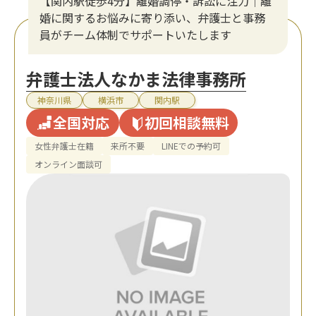
【関内駅徒歩4分】離婚調停・訴訟に注力│離
婚に関するお悩みに寄り添い、弁護士と事務
員がチーム体制でサポートいたします
弁護士法人なかま法律事務所
神奈川県
横浜市
関内駅
全国対応
初回相談無料
女性弁護士在籍
来所不要
LINEでの予約可
オンライン面談可