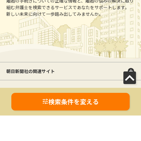
離婚の手続きについての正確な情報と、離婚の悩みの解決に取り
組む弁護士を検索できるサービスであなたをサポートします。
新しい未来に向けて一歩踏み出してみませんか。
朝日新聞社の関連サイト
このサイトについて
サイトポリシー
離婚のカタチ利用規約
離婚のカタチプライバシーポリシー
検索条件を変える
利用者情報の外部送信
運営会社
広告ガイド
お問い合わせ