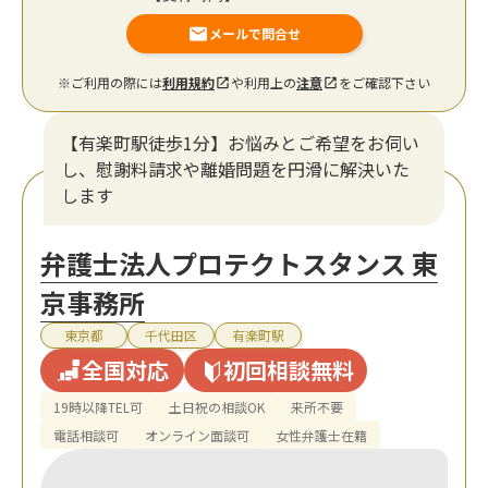
メールで問合せ
※ご利用の際には
利用規約
や利用上の
注意
をご確認下さい
【有楽町駅徒歩1分】お悩みとご希望をお伺い
し、慰謝料請求や離婚問題を円滑に解決いた
します
弁護士法人プロテクトスタンス 東
京事務所
東京都
千代田区
有楽町駅
全国対応
初回相談無料
19時以降TEL可
土日祝の相談OK
来所不要
電話相談可
オンライン面談可
女性弁護士在籍