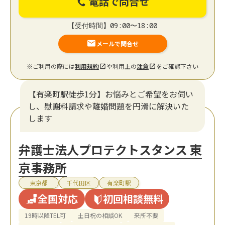
電話で問合せ
【受付時間】09:00〜18:00
メールで問合せ
※ご利用の際には
利用規約
や利用上の
注意
をご確認下さい
【有楽町駅徒歩1分】お悩みとご希望をお伺い
し、慰謝料請求や離婚問題を円滑に解決いた
します
弁護士法人プロテクトスタンス 東
京事務所
東京都
千代田区
有楽町駅
全国対応
初回相談無料
19時以降TEL可
土日祝の相談OK
来所不要