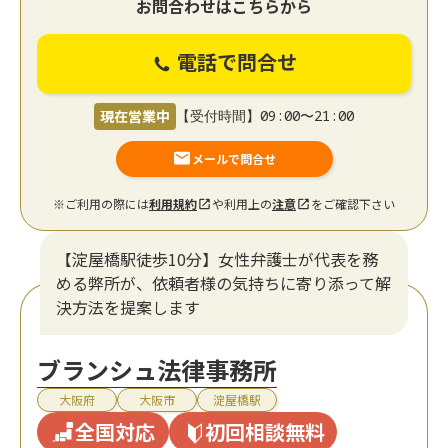
お問合わせはこちらから
電話で問合せ
現在営業中
【受付時間】09:00〜21:00
メールで問合せ
※ご利用の際には
利用規約
や利用上の
注意
をご確認下さい
【淀屋橋駅徒歩10分】女性弁護士が代表を務
める弊所が、依頼者様の気持ちに寄り添って解
決方法を提案します
ブランシュ法律事務所
大阪府
大阪市
淀屋橋駅
全国対応
初回相談無料