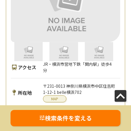
JR・横浜市営地下鉄「関内駅」徒歩4
アクセス
分
〒231-0013 神奈川県横浜市中区住吉町
所在地
1-12-1 belle横浜702
MAP
対応エリア
全国オンライン対応可
神奈川県
検索条件を変える