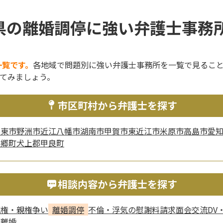
県の離婚調停に強い弁護士事務所
一覧です。
各地域で問題別に強い弁護士事務所を一覧で見るこ
てみましょう。
市区町村から弁護士を探す
栗東市
野洲市
近江八幡市
湖南市
甲賀市
東近江市
米原市
高島市
愛
豊郷町
犬上郡甲良町
相談内容から弁護士を探す
親権・親権争い
離婚調停
不倫・浮気の慰謝料請求
面会交流
DV
際離婚