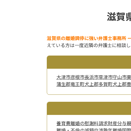
滋賀
滋賀県の離婚調停に強い弁護士事務所 
えている方は一度近隣の弁護士に相談し
大津市
彦根市
長浜市
草津市
守山市
蒲生郡竜王町
犬上郡多賀町
犬上郡
養育費
離婚の慰謝料請求
財産分与
離婚・不倫の減額交渉
熟年離婚
国