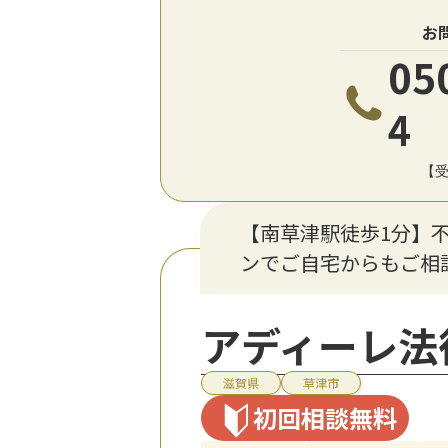
お
05
4
【受
【南草津駅徒歩1分】
ンでご自宅からもご相
アディーレ法
滋賀県
草津市
初回相談無料