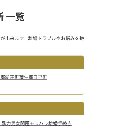
 一覧
とが出来ます。離婚トラブルやお悩みを抱
知郡愛荘町
蒲生郡日野町
・暴力
男女問題
モラハラ
離婚手続き