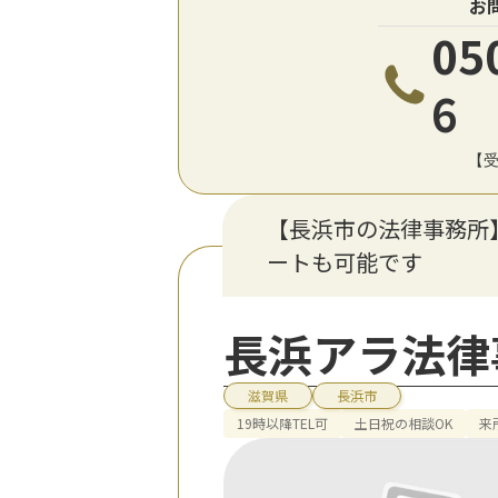
お
05
6
【受
【長浜市の法律事務所
ートも可能です
長浜アラ法律
滋賀県
長浜市
19時以降TEL可
土日祝の相談OK
来