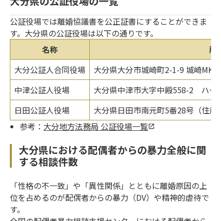
大分県の公証役場の一覧
公証役場では離婚協議書を公正証書にすることができま
す。大分県の公証役場は以下の通りです。
名称
所
大分公証人合同役場
大分県大分市城崎町2-1-9 城崎MK
中津公証人役場
大分県中津市大字中殿558-2 ハー
日田公証人役場
大分県日田市南元町5番28号（住所検
参考：
大分地方法務局 公証役場一覧
大分県における配偶者からの暴力全般に関
する相談件数
「性格の不一致」や「異性関係」とともに離婚原因の上
位を占めるのが配偶者からの暴力（DV）や精神的虐待で
す。