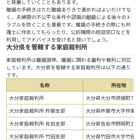
と発展していくこともあります。
離婚の手続きはただ離婚ありきで進めればよいだけでな
く、夫婦間の不公平な条件や認識の齟齬による後々のト
ラブルを防ぐことも重要です。離婚の手続きの際にも弁
護士に伴走してもらったり、公的機関の相談窓口などを
利用してアドバイスを受けると良いでしょう。
大分県を管轄する家庭裁判所
家庭裁判所は離婚調停、離婚に関わる審判や裁判に対応
しています。大分県を管轄する家庭裁判所は以下の通り
です。
名称
所在地
大分家庭裁判所
大分県大分市荷揚町7-1
大分家庭裁判所 杵築支部
大分県杵築市大字杵築11
大分家庭裁判所 佐伯支部
大分県佐伯市野岡町2-13
大分家庭裁判所 竹田支部
大分県竹田市大字竹田206