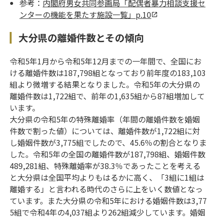
参考：
内閣府男女共同参画局「配偶者暴力相談支援セ
ンターの機能を果たす施設一覧」p.10
大分県の離婚件数とその傾向
令和5年1月から令和5年12月までの一年間で、全国にお
ける離婚件数は187,798組となっており前年度の183,103
組より微増する結果となりました。令和5年の大分県の
離婚件数は1,722組で、前年の1,635組から87組増加して
います。
大分県の令和5年の特殊離婚率（年間の離婚件数を婚姻
件数で割った値）については、離婚件数が1,722組に対
し婚姻件数が3,775組でしたので、45.6％の割合となりま
した。令和5年の全国の離婚件数が187,798組、婚姻件数
489,281組、特殊離婚率が38.3％であったことを考える
と大分県は全国平均よりもはるかに高く、「3組に1組は
離婚する」と言われる時代のさらに上をいく数値となっ
ています。また大分県の令和5年における婚姻件数は3,77
5組で令和4年の4,037組より262組減少しています。婚姻