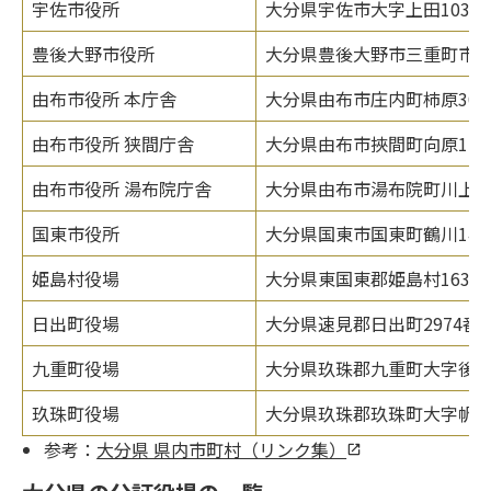
宇佐市役所
大分県宇佐市大字上田1030
豊後大野市役所
大分県豊後大野市三重町市場1
由布市役所 本庁舎
大分県由布市庄内町柿原302
由布市役所 狭間庁舎
大分県由布市挾間町向原128
由布市役所 湯布院庁舎
大分県由布市湯布院町川上37
国東市役所
大分県国東市国東町鶴川149
姫島村役場
大分県東国東郡姫島村1630
日出町役場
大分県速見郡日出町2974番
九重町役場
大分県玖珠郡九重町大字後野上
玖珠町役場
大分県玖珠郡玖珠町大字帆足2
参考：
大分県 県内市町村（リンク集）