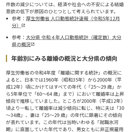
件数の減少については、経済や社会への不安による結婚
意欲の低下が原因のひとつとして考えられています。
参考：
厚生労働省 人口動態統計速報（令和5年12月
分）
参考：
大分県 令和４年人口動態統計（確定数）大分
県の概況
年齢別にみる離婚の概況と大分県の傾向
厚生労働省の令和4年度「離婚に関する統計」の概況に
よると、日本では1960年（昭和35年）から2000年（平
成12年）頃にかけてはすべての年代（「25～29 歳」か
ら5年単位で「60～64 歳」まで）において離婚率は上昇
傾向で推移していました。ところが2000年（平成12年）
頃より一転して離婚率は減少傾向に転じ、特に夫は「30
～34歳」、妻は「25～29 歳」の年代に顕著にその傾向
が表れています。この年代は当時いわゆる「就職氷河
期」に直面していた年代であり、男女ともに非正規雇用