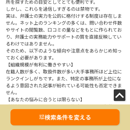
所を探すための目安としてとても便利です。
しかし、これらを過信しすぎるのは禁物です。
実は、弁護士の実力を公的に格付けする制度は存在しま
せん。ネット上のランキングの多くは、問い合わせ件数
やサイトの閲覧数、口コミの量などをもとに作られてお
り、弁護士の実務能力やサポートの質を直接反映してい
るわけではありません。
そのため、以下のような傾向や注意点をあらかじめ知っ
ておく必要があります。
【組織規模が有利に働きやすい】
在籍人数が多く、取扱件数が多い大手事務所ほど上位に
ランクインしがちです。また、特定の事務所が上位にな
るよう意図された記事が紛れている可能性も否定できま
せん。
【あなたの悩みに合うとは限らない】
「離婚」と一口に言っても、不倫慰謝料、DV、親権など
専門分野は細かく分かれます。総合順位が高いからとい
検索条件を変える
って、あなたが抱える特定のトラブルに強いとは限りま
せん。