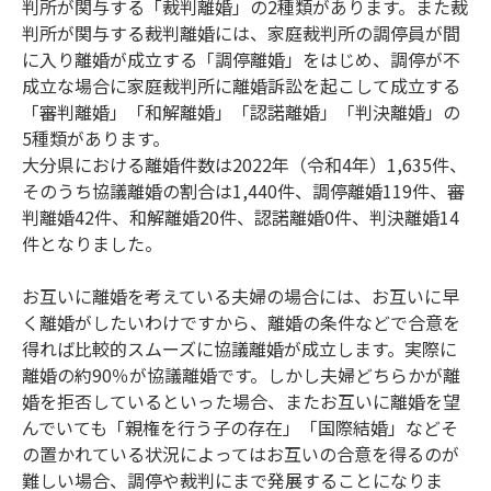
判所が関与する「裁判離婚」の2種類があります。また裁
判所が関与する裁判離婚には、家庭裁判所の調停員が間
に入り離婚が成立する「調停離婚」をはじめ、調停が不
成立な場合に家庭裁判所に離婚訴訟を起こして成立する
「審判離婚」「和解離婚」「認諾離婚」「判決離婚」の
5種類があります。
大分県における離婚件数は2022年（令和4年）1,635件、
そのうち協議離婚の割合は1,440件、調停離婚119件、審
判離婚42件、和解離婚20件、認諾離婚0件、判決離婚14
件となりました。
お互いに離婚を考えている夫婦の場合には、お互いに早
く離婚がしたいわけですから、離婚の条件などで合意を
得れば比較的スムーズに協議離婚が成立します。実際に
離婚の約90％が協議離婚です。しかし夫婦どちらかが離
婚を拒否しているといった場合、またお互いに離婚を望
んでいても「親権を行う子の存在」「国際結婚」などそ
の置かれている状況によってはお互いの合意を得るのが
難しい場合、調停や裁判にまで発展することになりま