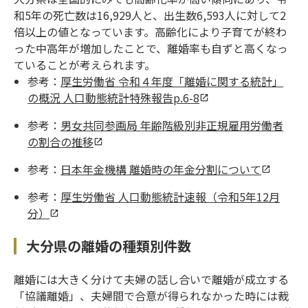
和5年の死亡数は16,929人と、出生数6,593人に対して2
倍以上の値となっています。高齢化により子育てが終わ
った中高年が増加したことで、離婚率も自ずと高くなっ
ていることが考えられます。
参考：
厚生労働省 令和４年度「離婚に関する統計」
の概況 人口動態統計特殊報告p.6-8
参考：
男女共同参画局 年齢階級別非正規雇用労働者
の割合の推移
参考：
日本年金機構 離婚時の年金分割について
参考：
厚生労働省 人口動態統計速報（令和5年12月
分）
大分県の離婚の種類別件数
離婚には大きく分けて夫婦の話し合いで離婚が成立する
「協議離婚」、夫婦間で合意が得られなかった時には裁