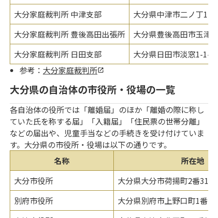
大分家庭裁判所 中津支部
大分県中津市二ノ丁126
大分家庭裁判所 豊後高田出張所
大分県豊後高田市玉津89
大分家庭裁判所 日田支部
大分県日田市淡窓1-1-5
参考：
大分家庭裁判所
大分県の自治体の市役所・役場の一覧
各自治体の役所では「離婚届」のほか「離婚の際に称し
ていた氏を称する届」「入籍届」「住民票の世帯分離」
などの届出や、児童手当などの手続きを受け付けていま
す。大分県の市役所・役場は以下の通りです。
名称
所在地
大分市役所
大分県大分市荷揚町2番31号
別府市役所
大分県別府市上野口町1番15