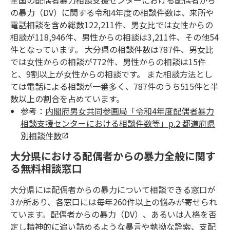
全国の配偶者暴力相談支援センターにおける配偶者から
の暴力（DV）に関する令和4年度の相談件数は、来所や
電話相談を含め総数122,211件、男女比では女性からの
相談が118,946件、男性からの相談は3,211件、その他54
件となっています。 大分県の相談件数は787件、男女比
では女性からの相談が772件、男性からの相談は15件
と、9割以上が女性からの相談です。 また相談方法とし
ては電話による相談が一番多く、787件のうち515件と半
数以上の割合を占めています。
参考：
内閣府男女共同参画局「令和4年度配偶者暴力
相談支援センターにおける相談件数等」p.2 都道府県
別相談件数
大分県における配偶者からの暴力全般に関す
る無料相談窓口
大分県には配偶者からの暴力について相談できる窓口が
3か所あり、各窓口には毎年260件以上の悩みが寄せられ
ています。配偶者からの暴力（DV）、あるいは人格を否
定し精神的に追い詰めるような暴言や執拗な詮索、支配