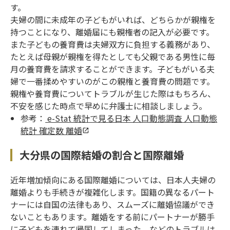
す。
夫婦の間に未成年の子どもがいれば、どちらかが親権を
持つことになり、離婚届にも親権者の記入が必要です。
また子どもの養育費は夫婦双方に負担する義務があり、
たとえば母親が親権を得たとしても父親である男性に毎
月の養育費を請求することができます。子どもがいる夫
婦で一番揉めやすいのがこの親権と養育費の問題です。
親権や養育費についてトラブルが生じた際はもちろん、
不安を感じた時点で早めに弁護士に相談しましょう。
参考：
e-Stat 統計で見る日本 人口動態調査 人口動態
統計 確定数 離婚
大分県の国際結婚の割合と国際離婚
近年増加傾向にある国際離婚については、日本人夫婦の
離婚よりも手続きが複雑化します。国籍の異なるパート
ナーには自国の法律もあり、スムーズに離婚協議ができ
ないこともあります。離婚をする前にパートナーが勝手
に子どもを連れて帰国してしまった、などのトラブルは