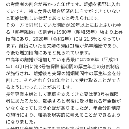
の労働者の割合が高かった年代です。離婚を視野に入れ
ていても、特に女性の場合経済的に自立ができていない
と離婚は難しい状況であったと考えられます。
その一方で同居していた期間が20年以上におよぶいわゆ
る「熟年離婚」の割合は1980年（昭和55年）頃より上昇
傾向にあり、2020年（令和2年）には 21.5％となってい
ます。離婚にいたる夫婦の5組に1組が熟年離婚であり、
今後も増加傾向にあると見られています。
中高年の離婚が増加している背景には2008年（平成20
年）4月1日に第3号被保険者期間の厚生年金の分割制度
が施行され、離婚後も夫婦の婚姻期間中の厚生年金を分
割して、それぞれ自分の年金として受け取ることができ
るようになったことがあります。
長年専業主婦として家庭を支えてきた妻は第3号被保険
者にあたるため、離婚すると老後に受け取れる年金額が
少なくなってしまう心配がありましたが、年金分割制度
の施行により、離婚を現実的に考えることができるよう
になりました。
大分県は全国的にみても高齢化率が高い傾向にあり、令