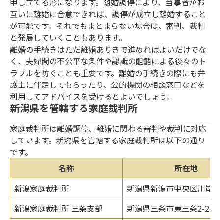
申し立てる形になります。離婚調停により、当事者がお
互いに離婚に合意できれば、調停が成立し離婚すること
が可能です。それでもまとまらない場合は、審判、裁判
と発展していくこともあります。
離婚の手続きはただ離婚ありきで進めればよいだけでな
く、夫婦間の不公平な条件や認識の齟齬による後々のト
ラブルを防ぐことも重要です。離婚の手続きの際にも弁
護士に伴走してもらったり、公的機関の相談窓口などを
利用してアドバイスを受けるとよいでしょう。
新潟県を管轄する家庭裁判所
家庭裁判所は離婚調停、離婚に関わる審判や裁判に対応
しています。新潟県を管轄する家庭裁判所は以下の通り
です。
名称
所在地
新潟家庭裁判所
新潟県新潟市中央区川岸町1-
新潟家庭裁判所 三条支部
新潟県三条市東三条2-2-2