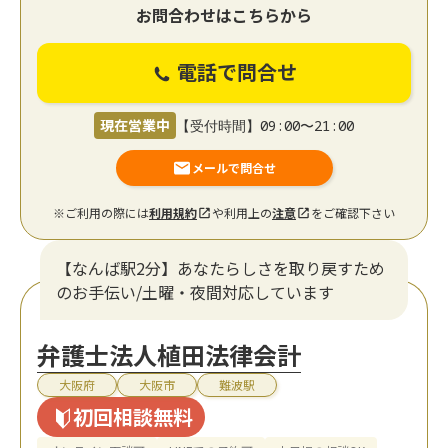
お問合わせはこちらから
電話で問合せ
現在営業中
【受付時間】09:00〜21:00
メールで問合せ
※ご利用の際には
利用規約
や利用上の
注意
をご確認下さい
【なんば駅2分】あなたらしさを取り戻すため
のお手伝い/土曜・夜間対応しています
弁護士法人植田法律会計
大阪府
大阪市
難波駅
初回相談無料