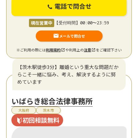
電話で問合せ
現在営業中
【受付時間】00:00〜23:59
メールで問合せ
※ご利用の際には
利用規約
や利用上の
注意
をご確認下さい
【茨木駅徒歩3分】離婚という重大な問題だか
らこそ一緒に悩み、考え、解決するように努
めています
いばらき総合法律事務所
大阪府
茨木市
初回相談無料