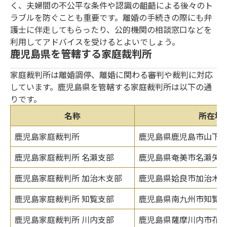
く、夫婦間の不公平な条件や認識の齟齬による後々のト
ラブルを防ぐことも重要です。離婚の手続きの際にも弁
護士に伴走してもらったり、公的機関の相談窓口などを
利用してアドバイスを受けるとよいでしょう。
鹿児島県を管轄する家庭裁判所
家庭裁判所は離婚調停、離婚に関わる審判や裁判に対応
しています。鹿児島県を管轄する家庭裁判所は以下の通
りです。
名称
所在地
鹿児島家庭裁判所
鹿児島県鹿児島市山下町1
鹿児島家庭裁判所 名瀬支部
鹿児島県奄美市名瀬矢之
鹿児島家庭裁判所 加治木支部
鹿児島県姶良市加治木町
鹿児島家庭裁判所 知覧支部
鹿児島県南九州市知覧町郡
鹿児島家庭裁判所 川内支部
鹿児島県薩摩川内市花木町