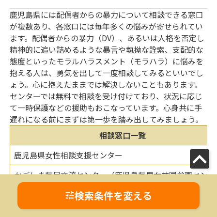
鹿児島県には配偶者からの暴力について相談できる窓口
が複数あり、各窓口には毎年多くの悩みが寄せられてい
ます。配偶者からの暴力（DV）、あるいは人格を否定し
精神的に追い詰めるような暴言や執拗な詮索、支配的な
態度といったモラルハラスメント（モラハラ）に悩みを
抱える人は、勇気を出して一度相談してみるといいでし
ょう。心に抱えたままでは解決しないこともあります。
センターでは無料で相談を受け付けており、状況に応じ
て一時保護などの援助もおこなっています。心身共に手
遅れになる前にまずは第一歩を踏み出してみましょう。
相談窓口一覧
鹿児島県女性相談支援センター
かごしま県民交流センター（鹿児島県男女共同参画センタ
検索条件を変える
鹿児島県鹿児島地域振興局保健福祉環境部
鹿児島県南薩地域振興局保健福祉環境部