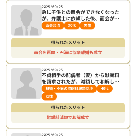
2025/09/25
急に子供との面会ができなくなった
が、弁護士に依頼した後、面会が再
開され、円満に離婚した事例
面会交流
30代
男性
得られたメリット
面会を再開・円満に協議離婚も成立
2025/09/25
不貞相手の配偶者（妻）から慰謝料
を請求されたが、減額して和解した
事例
離婚・不倫の慰謝料減額交渉
40代
女性
得られたメリット
慰謝料減額で和解成立
2025/09/25