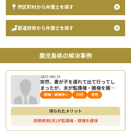
市区町村から弁護士を探す
都道府県から弁護士を探す
鹿児島県の解決事例
2025/09/25
突然、妻が子を連れて出て行ってし
まったが、夫が監護権・親権を獲得
できた事例
親権・親権争い
30代
男性
得られたメリット
依頼者側(夫)が監護権・親権を確保