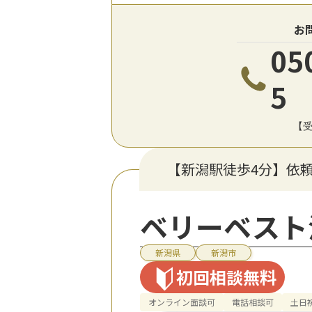
お
05
5
【受
【新潟駅徒歩4分】依
ベリーベスト
新潟県
新潟市
初回相談無料
オンライン面談可
電話相談可
土日