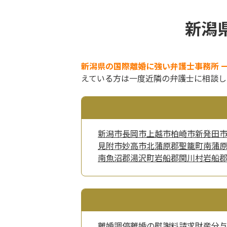
新潟
新潟県の国際離婚に強い弁護士事務所 
えている方は一度近隣の弁護士に相談し
新潟市
長岡市
上越市
柏崎市
新発田
見附市
妙高市
北蒲原郡聖籠町
南蒲
南魚沼郡湯沢町
岩船郡関川村
岩船
離婚調停
離婚の慰謝料請求
財産分