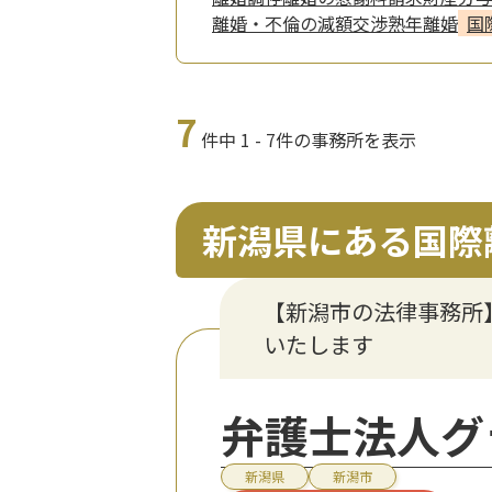
離婚・不倫の減額交渉
熟年離婚
国
7
件中 1 - 7件の事務所を表示
新潟県にある国際
【新潟市の法律事務所
いたします
弁護士法人グ
新潟県
新潟市