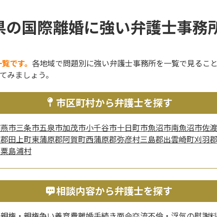
県の国際離婚に強い弁護士事務所
一覧です。
各地域で問題別に強い弁護士事務所を一覧で見るこ
てみましょう。
市区町村から弁護士を探す
市
燕市
三条市
五泉市
加茂市
小千谷市
十日町市
魚沼市
南魚沼市
佐
原郡田上町
東蒲原郡阿賀町
西蒲原郡弥彦村
三島郡出雲崎町
刈羽
郡粟島浦村
相談内容から弁護士を探す
与
親権・親権争い
養育費
離婚手続き
面会交流
不倫・浮気の慰謝