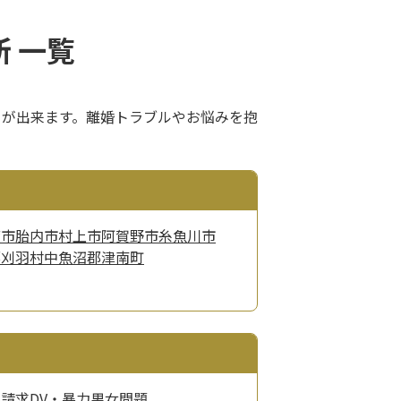
 一覧
とが出来ます。離婚トラブルやお悩みを抱
渡市
胎内市
村上市
阿賀野市
糸魚川市
郡刈羽村
中魚沼郡津南町
料請求
DV・暴力
男女問題