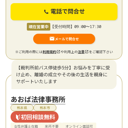
電話で問合せ
現在営業中
【受付時間】09:00〜17:30
メールで問合せ
※ご利用の際には
利用規約
や利用上の
注意
をご確認下さい
【裁判所前バス停徒歩5分】お悩みを丁寧に受
け止め、離婚の成立やその後の生活を親身に
サポートいたします
あおば法律事務所
熊本県
熊本市
初回相談無料
女性弁護士在籍
来所不要
オンライン面談可