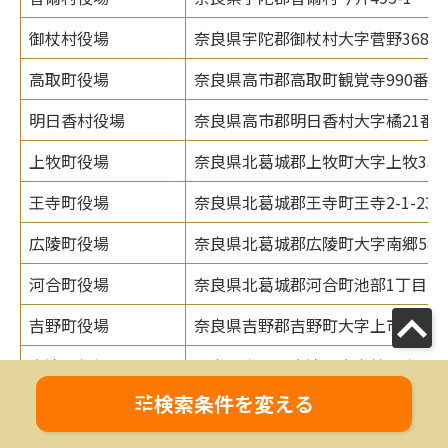
御杖村役場
奈良県宇陀郡御杖村大字菅野368番
高取町役場
奈良県高市郡高取町観覚寺990番地
明日香村役場
奈良県高市郡明日香村大字橘21番
上牧町役場
奈良県北葛城郡上牧町大字上牧335
王寺町役場
奈良県北葛城郡王寺町王寺2-1-23
広陵町役場
奈良県北葛城郡広陵町大字南郷583
河合町役場
奈良県北葛城郡河合町池部1丁目1番
吉野町役場
奈良県吉野郡吉野町大字上市80番地
大淀町役場
奈良県吉野郡大淀町大字桧垣本209
検索条件を変える
下市町役場
奈良県吉野郡下市町大字下市1960
黒滝村役場
奈良県吉野郡黒滝村大字寺戸77番