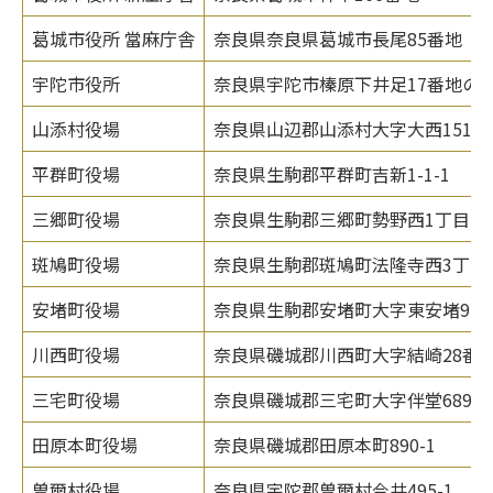
葛城市役所 當麻庁舎
奈良県奈良県葛城市長尾85番地
宇陀市役所
奈良県宇陀市榛原下井足17番地の3
山添村役場
奈良県山辺郡山添村大字大西151番
平群町役場
奈良県生駒郡平群町吉新1-1-1
三郷町役場
奈良県生駒郡三郷町勢野西1丁目1番
斑鳩町役場
奈良県生駒郡斑鳩町法隆寺西3丁目7
安堵町役場
奈良県生駒郡安堵町大字東安堵958
川西町役場
奈良県磯城郡川西町大字結崎28番地
三宅町役場
奈良県磯城郡三宅町大字伴堂689番
田原本町役場
奈良県磯城郡田原本町890-1
曽爾村役場
奈良県宇陀郡曽爾村今井495-1