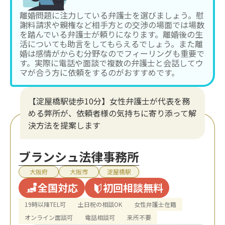
離婚問題に注力している弁護士を選びましょう。慰
謝料請求や親権など相手方との交渉の場面では場数
を踏んでいる弁護士が頼りになります。離婚後の生
活についても助言をしてもらえるでしょう。また離
婚は感情がからむ分野なのでフィーリングも重要で
す。実際に電話や面談で複数の弁護士と会話してウ
マが合う方に依頼をするのがおすすめです。
【淀屋橋駅徒歩10分】女性弁護士が代表を務
める弊所が、依頼者様の気持ちに寄り添って解
決方法を提案します
ブランシュ法律事務所
大阪府
大阪市
淀屋橋駅
全国対応
初回相談無料
19時以降TEL可
土日祝の相談OK
女性弁護士在籍
オンライン面談可
電話相談可
来所不要