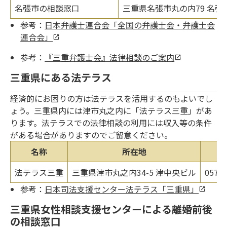
名張市の相談窓口
三重県名張市丸の内79 名
参考：
日本弁護士連合会「全国の弁護士会・弁護士会
連合会」
参考：
『三重弁護士会』法律相談のご案内
三重県にある法テラス
経済的にお困りの方は法テラスを活用するのもよいでし
ょう。三重県内には津市丸之内に「法テラス三重」があ
ります。法テラスでの法律相談の利用には収入等の条件
がある場合がありますのでご留意ください。
名称
所在地
連
法テラス三重
三重県津市丸之内34-5 津中央ビル
0570-
参考：
日本司法支援センター法テラス「三重県」
三重県女性相談支援センターによる離婚前後
の相談窓口