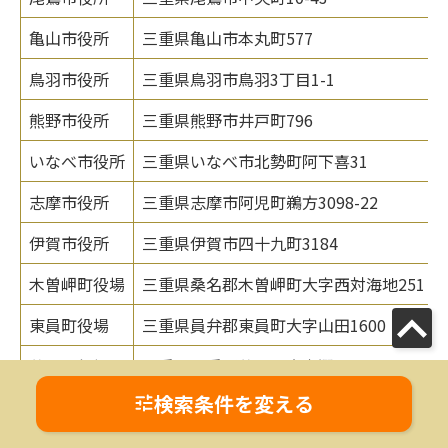
亀山市役所
三重県亀山市本丸町577
鳥羽市役所
三重県鳥羽市鳥羽3丁目1-1
熊野市役所
三重県熊野市井戸町796
いなべ市役所
三重県いなべ市北勢町阿下喜31
志摩市役所
三重県志摩市阿児町鵜方3098-22
伊賀市役所
三重県伊賀市四十九町3184
木曽岬町役場
三重県桑名郡木曽岬町大字西対海地251
東員町役場
三重県員弁郡東員町大字山田1600
菰野町役場
三重県三重郡菰野町大字潤田1250
検索条件を変える
朝日町役場
三重県三重郡朝日町大字小向893
川越町役場
三重県三重郡川越町大字豊田一色280