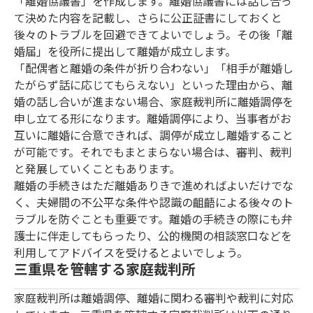
「離婚協議書」を作成します。離婚協議書には話し合っ
て決めた内容を記載し、さらに公正証書にしておくと
後々のトラブルを回避できてよいでしょう。その後「離
婚届」を役所に提出して離婚が成立します。
「配偶者と離婚の条件が折り合わない」「相手が離婚し
たがらず話に応じてもらえない」といった理由から、離
婚の話し合いが進まない場合、家庭裁判所に離婚調停を
申し立てる形になります。離婚調停により、当事者がお
互いに離婚に合意できれば、調停が成立し離婚すること
が可能です。それでもまとまらない場合は、審判、裁判
と発展していくこともあります。
離婚の手続きはただ離婚ありきで進めればよいだけでな
く、夫婦間の不公平な条件や認識の齟齬による後々のト
ラブルを防ぐことも重要です。離婚の手続きの際にも弁
護士に伴走してもらったり、公的機関の相談窓口などを
利用してアドバイスを受けるとよいでしょう。
三重県を管轄する家庭裁判所
家庭裁判所は離婚調停、離婚に関わる審判や裁判に対応