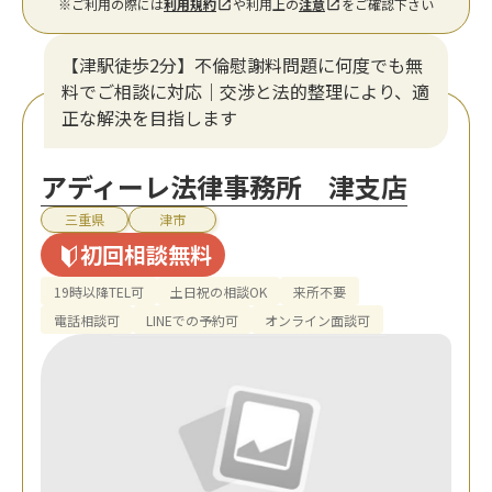
※ご利用の際には
利用規約
や利用上の
注意
をご確認下さい
【津駅徒歩2分】不倫慰謝料問題に何度でも無
料でご相談に対応｜交渉と法的整理により、適
正な解決を目指します
アディーレ法律事務所 津支店
三重県
津市
初回相談無料
19時以降TEL可
土日祝の相談OK
来所不要
電話相談可
LINEでの予約可
オンライン面談可