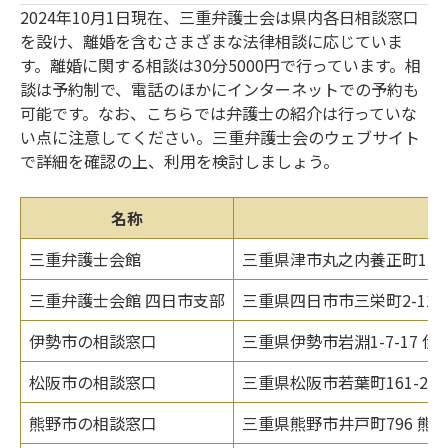
2024年10月1日現在、三重弁護士会は県内各日相談窓口
を設け、離婚を含むさまざまな法律相談に応じていま
す。離婚に関する相談は30分5000円で行っています。相
談は予約制で、電話のほかにインターネットでの予約も
可能です。なお、こちらでは弁護士の紹介は行っていな
い点に注意してください。三重弁護士会のウェブサイト
で詳細を確認の上、利用を検討しましょう。
名称
所
三重弁護士会館
三重県津市丸之内養正町1-1
三重弁護士会館 四日市支部
三重県四日市市三栄町2-11 
伊勢市の相談窓口
三重県伊勢市岩淵1-7-17 
松阪市の相談窓口
三重県松阪市若葉町161-2
熊野市の相談窓口
三重県熊野市井戸町796 熊