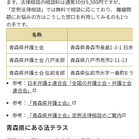
ます。法律相談の相談料は通常30分5,500円ですが、
「定例法律相談」では無料で相談に応じており、 離婚問
題にお悩みの方はこうした窓口を利用してみるのも1つ
の手です。
名称
所
青森県弁護士会
青森県青森市長島1-3-1 日赤ビ
青森県弁護士会 八戸支部
青森県八戸市売市2-11-13
青森県弁護士会 弘前支部
青森県弘前市大字一番町8 ライ
参考：
日本弁護士連合会「全国の弁護士会・弁護士会
連合会」
参考：
『青森県弁護士会』
参考：
『青森県弁護士会』定例法律相談のご案内
青森県にある法テラス