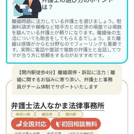
は？
離婚問題に注力している弁護士を選びましょう。慰
謝料請求や親権など相手方との交渉の場面では場数
を踏んでいる弁護士が頼りになります。離婚後の生
活についても助言をしてもらえるでしょう。また離
婚は感情がからむ分野なのでフィーリングも重要で
す。実際に電話や面談で複数の弁護士と会話してウ
マが合う方に依頼をするのがおすすめです。
【関内駅徒歩4分】離婚調停・訴訟に注力│離
婚に関するお悩みに寄り添い、弁護士と事務
員がチーム体制でサポートいたします
弁護士法人なかま法律事務所
神奈川県
横浜市
関内駅
全国対応
初回相談無料
女性弁護士在籍
来所不要
LINEでの予約可