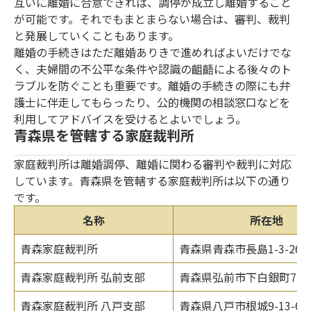
互いに離婚に合意できれば、調停が成立し離婚すること
が可能です。それでもまとまらない場合は、審判、裁判
と発展していくこともあります。
離婚の手続きはただ離婚ありきで進めればよいだけでな
く、夫婦間の不公平な条件や認識の齟齬による後々のト
ラブルを防ぐことも重要です。離婚の手続きの際にも弁
護士に伴走してもらったり、公的機関の相談窓口などを
利用してアドバイスを受けるとよいでしょう。
青森県を管轄する家庭裁判所
家庭裁判所は離婚調停、離婚に関わる審判や裁判に対応
しています。青森県を管轄する家庭裁判所は以下の通り
です。
名称
所在地
青森家庭裁判所
青森県青森市長島1-3-26
青森家庭裁判所 弘前支部
青森県弘前市下白銀町7
青森家庭裁判所 八戸支部
青森県八戸市根城9-13-6