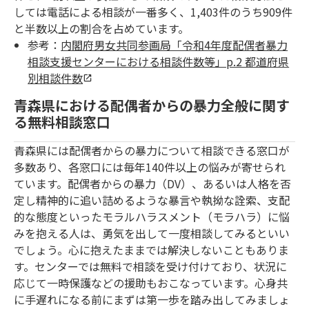
しては電話による相談が一番多く、1,403件のうち909件
と半数以上の割合を占めています。
参考：
内閣府男女共同参画局「令和4年度配偶者暴力
相談支援センターにおける相談件数等」p.2 都道府県
別相談件数
青森県における配偶者からの暴力全般に関す
る無料相談窓口
青森県には配偶者からの暴力について相談できる窓口が
多数あり、各窓口には毎年140件以上の悩みが寄せられ
ています。配偶者からの暴力（DV）、あるいは人格を否
定し精神的に追い詰めるような暴言や執拗な詮索、支配
的な態度といったモラルハラスメント（モラハラ）に悩
みを抱える人は、勇気を出して一度相談してみるといい
でしょう。心に抱えたままでは解決しないこともありま
す。センターでは無料で相談を受け付けており、状況に
応じて一時保護などの援助もおこなっています。心身共
に手遅れになる前にまずは第一歩を踏み出してみましょ