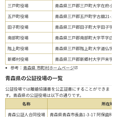
三戸町役場
青森県三戸郡三戸町大字在府小路
五戸町役場
青森県三戸郡五戸町字古舘21-1
田子町役場
青森県三戸郡田子町大字田子字天
南部町役場
青森県三戸郡南部町大字平字広場2
階上町役場
青森県三戸郡階上町大字道仏字天当
新郷村役場
青森県三戸郡新郷村大字戸来字風
参考：
青森県 市町村ホームページ
青森県の公証役場の一覧
公証役場では離婚協議書を公正証書にすることができま
す。青森県の公証役場は以下の通りです。
名称
所在地
青森公証人合同役場
青森県青森市長島1-3-17 阿保歯科