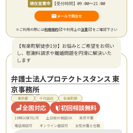
現在営業中
【受付時間】09:00〜21:00
メールで問合せ
※ご利用の際には
利用規約
や利用上の
注意
をご確認下さい
【有楽町駅徒歩1分】お悩みとご希望をお伺い
し、慰謝料請求や離婚問題を円滑に解決いた
します
弁護士法人プロテクトスタンス 東
京事務所
東京都
千代田区
有楽町駅
全国対応
初回相談無料
19時以降TEL可
土日祝の相談OK
来所不要
電話相談可
オンライン面談可
女性弁護士在籍