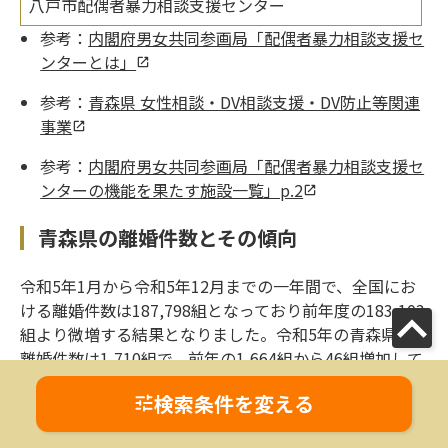
八戸市配偶者暴力相談支援センター
参考：
内閣府男女共同参画局「配偶者暴力相談支援セ
ンターとは」
参考：
青森県 女性相談・DV相談支援・DV防止等関連
事業
参考：
内閣府男女共同参画局「配偶者暴力相談支援セ
ンターの機能を果たす施設一覧」p.2
青森県の離婚件数とその傾向
令和5年1月から令和5年12月までの一年間で、全国にお
ける離婚件数は187,798組となっており前年度の183,103
組より微増する結果となりました。令和5年の青森県の
離婚件数は1,710組で、前年の1,664組から46組増加して
います。
検索条件を変える
青森県の令和5年の特殊離婚率（年間の離婚件数を婚姻
件数で割った値）については、離婚件数が1,710組に対