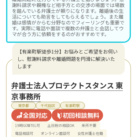
謝料請求や親権など相手方との交渉の場面では場数
を踏んでいる弁護士が頼りになります。離婚後の生
活についても助言をしてもらえるでしょう。また離
婚は感情がからむ分野なのでフィーリングも重要で
す。実際に電話や面談で複数の弁護士と会話してウ
マが合う方に依頼をするのがおすすめです。
【有楽町駅徒歩1分】お悩みとご希望をお伺い
し、慰謝料請求や離婚問題を円滑に解決いた
します
弁護士法人プロテクトスタンス 東
京事務所
東京都
千代田区
有楽町駅
全国対応
初回相談無料
19時以降TEL可
土日祝の相談OK
来所不要
電話相談可
オンライン面談可
女性弁護士在籍