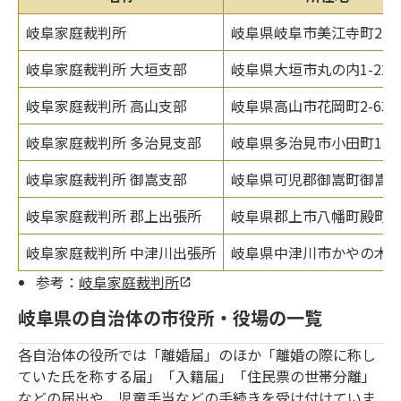
岐阜家庭裁判所
岐阜県岐阜市美江寺町2-4-
岐阜家庭裁判所 大垣支部
岐阜県大垣市丸の内1-22
岐阜家庭裁判所 高山支部
岐阜県高山市花岡町2-63-
岐阜家庭裁判所 多治見支部
岐阜県多治見市小田町1-22
岐阜家庭裁判所 御嵩支部
岐阜県可児郡御嵩町御嵩11
岐阜家庭裁判所 郡上出張所
岐阜県郡上市八幡町殿町63
岐阜家庭裁判所 中津川出張所
岐阜県中津川市かやの木町4
参考：
岐阜家庭裁判所
岐阜県の自治体の市役所・役場の一覧
各自治体の役所では「離婚届」のほか「離婚の際に称し
ていた氏を称する届」「入籍届」「住民票の世帯分離」
などの届出や、児童手当などの手続きを受け付けていま