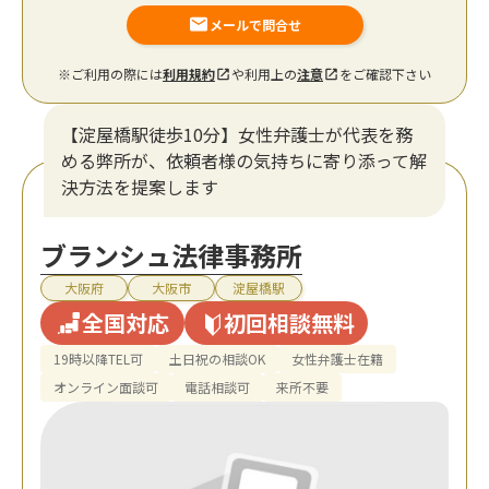
メールで問合せ
※ご利用の際には
利用規約
や利用上の
注意
をご確認下さい
【淀屋橋駅徒歩10分】女性弁護士が代表を務
める弊所が、依頼者様の気持ちに寄り添って解
決方法を提案します
ブランシュ法律事務所
大阪府
大阪市
淀屋橋駅
全国対応
初回相談無料
19時以降TEL可
土日祝の相談OK
女性弁護士在籍
オンライン面談可
電話相談可
来所不要