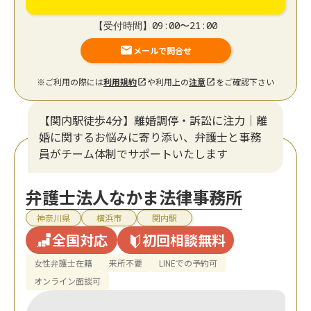
【受付時間】09:00〜21:00
メールで問合せ
※ご利用の際には
利用規約
や利用上の
注意
をご確認下さい
【関内駅徒歩4分】離婚調停・訴訟に注力│離
婚に関するお悩みに寄り添い、弁護士と事務
員がチーム体制でサポートいたします
弁護士法人なかま法律事務所
神奈川県
横浜市
関内駅
全国対応
初回相談無料
女性弁護士在籍
来所不要
LINEでの予約可
オンライン面談可