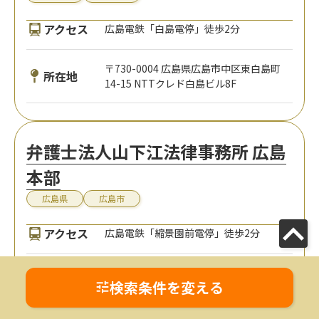
アクセス
広島電鉄「白島電停」徒歩2分
〒730-0004 広島県広島市中区東白島町
所在地
14-15 NTTクレド白島ビル8F
弁護士法人山下江法律事務所 広島
本部
広島県
広島市
アクセス
広島電鉄「縮景園前電停」徒歩2分
〒730-0012 広島県広島市中区上八丁堀
所在地
検索条件を変える
4-27 上八丁堀ビル703