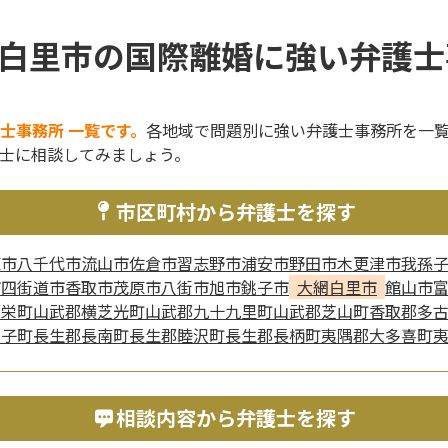
白里市の国際離婚に強い弁護士
士事務所 一覧です。
各地域で問題別に強い弁護士事務所を一
士に相談してみましょう。
市区町村から弁護士を探す
原市
八千代市
流山市
佐倉市
習志野市
浦安市
野田市
木更津市
我孫
市
四街道市
香取市
茂原市
八街市
旭市
銚子市
大網白里市
館山市
郡栄町
山武郡横芝光町
山武郡九十九里町
山武郡芝山町
香取郡多
白子町
長生郡長南町
長生郡睦沢町
長生郡長柄町
夷隅郡大多喜町
相談内容から弁護士を探す