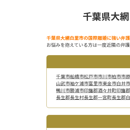
千葉県大網
千葉県大網白里市の国際離婚に強い弁護
お悩みを抱えている方は一度近隣の弁護
千葉市
船橋市
松戸市
市川市
柏市
市
山武市
袖ケ浦市
富里市
東金市
白井
鴨川市
勝浦市
印旛郡酒々井町
印旛
長生郡長生村
長生郡一宮町
長生郡