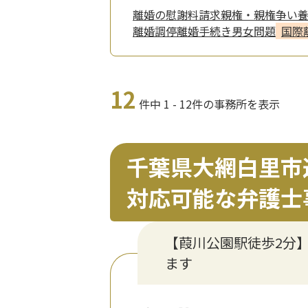
離婚の慰謝料請求
親権・親権争い
離婚調停
離婚手続き
男女問題
国際
12
件中 1 - 12件の事務所を表示
千葉県大網白里市
対応可能な弁護士
【葭川公園駅徒歩2分
ます