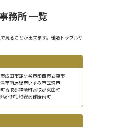
事務所 一覧
覧で見ることが出来ます。離婚トラブルや
子市
成田市
鎌ケ谷市
印西市
君津市
富津市
南房総市
いすみ市
匝瑳市
古町
香取郡神崎町
香取郡東庄町
夷隅郡御宿町
安房郡鋸南町