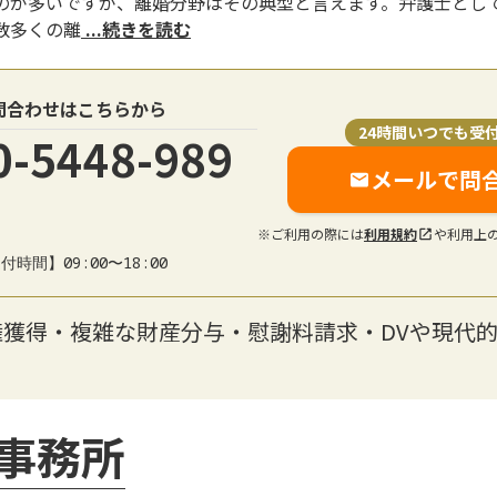
のが多いですが、離婚分野はその典型と言えます。弁護士とし
数多くの離
...続きを読む
問合わせはこちらから
24時間いつでも受
0-5448-989
メールで問
※ご利用の際には
利用規約
や利用上
付時間】09:00〜18:00
権獲得・複雑な財産分与・慰謝料請求・DVや現代
事務所