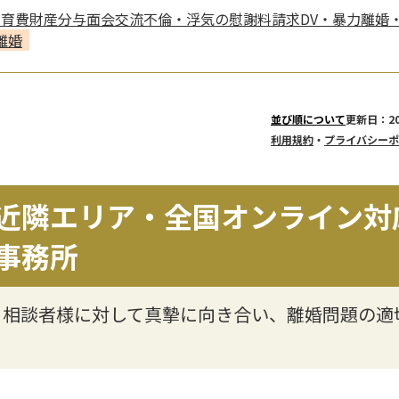
養育費
財産分与
面会交流
不倫・浮気の慰謝料請求
DV・暴力
離婚
離婚
更新日：20
並び順について
利用規約
・
プライバシーポ
近隣エリア・全国オンライン対
事務所
】相談者様に対して真摯に向き合い、離婚問題の適