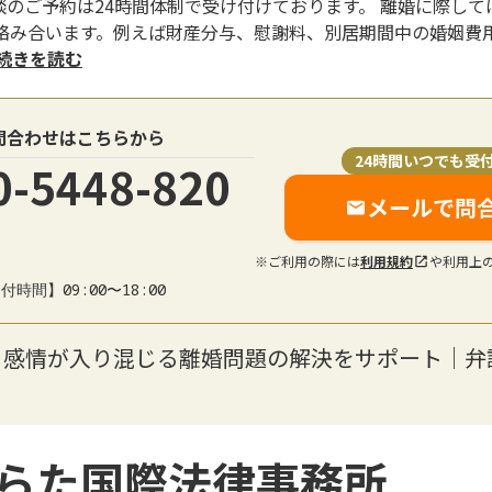
談のご予約は24時間体制で受け付けております。 離婚に際し
絡み合います。例えば財産分与、慰謝料、別居期間中の婚姻費
..続きを読む
問合わせはこちらから
24時間いつでも受
0-5448-820
メールで問
※ご利用の際には
利用規約
や利用上
付時間】09:00〜18:00
】感情が入り混じる離婚問題の解決をサポート｜弁
らた国際法律事務所