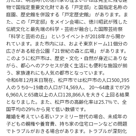
物で国指定重要文化財である「戸定邸」と国指定名称の
庭園、歴史館を併設する「戸定歴史館」 があります。ま
た、この「戸定邸」をメイン会場に、徳川昭武が残した
伝統文化と最先端の科学・芸術が融合した国際芸術祭
「科学と芸術の丘」 というイベントが2018年から開か
れています。また市内には、およそ東京ドーム11個分の
広さがある総合公園「21世紀の森と広場」 があります。
このように松戸市は、歴史・文化・自然が身近にありな
がら、都心へのアクセスが良く生活にも便利な施設が揃
う、家族連れにも人気の都市となっています。
令和6年12月末日現在、松戸市では松戸市の人口500,395
人のうち0～19歳の人口が74,569人、 20～64歳までが29
6,960人と65歳以上の人口128,866人を大きく上回る結果
となりました。また、松戸市の高齢化率は25.7％で、全
国平均の29％から見て低い数値です。
離婚を考えている若いファミリー世代の場合、未成年の
子どもの親権や養育費、持ち家の住宅ローンなどの問題
でトラブルがおきる場合があります。トラブルが深刻化