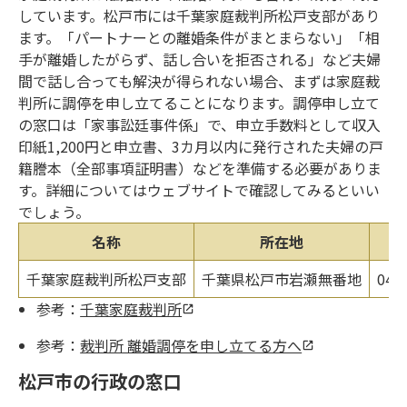
しています。松戸市には千葉家庭裁判所松戸支部があり
ます。「パートナーとの離婚条件がまとまらない」「相
手が離婚したがらず、話し合いを拒否される」など夫婦
間で話し合っても解決が得られない場合、まずは家庭裁
判所に調停を申し立てることになります。調停申し立て
の窓口は「家事訟廷事件係」で、申立手数料として収入
印紙1,200円と申立書、3カ月以内に発行された夫婦の戸
籍謄本（全部事項証明書）などを準備する必要がありま
す。詳細についてはウェブサイトで確認してみるといい
でしょう。
名称
所在地
千葉家庭裁判所松戸支部
千葉県松戸市岩瀬無番地
04
参考：
千葉家庭裁判所
参考：
裁判所 離婚調停を申し立てる方へ
松戸市の行政の窓口