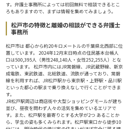
す。弁護士事務所によっては初回無料で相談できるとこ
ろもありますので、まずは情報を集めてみましょう。
松戸市の特徴と離婚の相談ができる弁護士
事務所
松戸市は 都心から約20キロメートルの千葉県北西部に位
置しています。 2024年12月末日時点の住民基本台帳人
口は500,395人（男性248,140人・女性252,255人）とな
っています。 松戸市内にはJR常磐線、JR武蔵野線、新京
成電鉄、東武鉄道、北総鉄道、流鉄が通っており、常磐
線を利用すれば、JR松戸駅から東京駅・上野駅・品川駅
といった都心の駅まで乗り換えなしで行くことができま
す。
JR松戸駅周辺は商店街や大型ショッピングモールが建ち
並び、昼夜を問わず人々の活気を集めているエリアで
す。また、松戸駅を最寄りとする大学が2つ あることか
ら、学生の姿も多くみられます。松戸駅東口から徒歩10
分には、明治時代の徳川家の住まいがほぼ完全に残る建