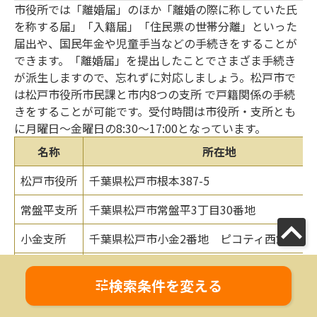
市役所では「離婚届」のほか「離婚の際に称していた氏
を称する届」「入籍届」「住民票の世帯分離」といった
届出や、国民年金や児童手当などの手続きをすることが
できます。「離婚届」を提出したことでさまざま手続き
が派生しますので、忘れずに対応しましょう。松戸市で
は松戸市役所市民課と市内8つの支所 で戸籍関係の手続
きをすることが可能です。受付時間は市役所・支所とも
に月曜日～金曜日の8:30～17:00となっています。
名称
所在地
松戸市役所
千葉県松戸市根本387-5
常盤平支所
千葉県松戸市常盤平3丁目30番地
小金支所
千葉県松戸市小金2番地 ピコティ西館3F
小金原支所
千葉県松戸市小金原6丁目6-2
検索条件を変える
六実支所
千葉県松戸市六高台3丁目71番地