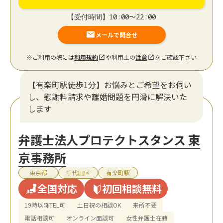
【受付時間】10:00〜22:00
メールで問合せ
※ご利用の際には
利用規約
や利用上の
注意
をご確認下さい
【有楽町駅徒歩1分】お悩みとご希望をお伺い
し、慰謝料請求や離婚問題を円滑に解決いた
します
弁護士法人プロテクトスタンス 東
京事務所
東京都
千代田区
有楽町駅
全国対応
初回相談無料
19時以降TEL可
土日祝の相談OK
来所不要
電話相談可
オンライン面談可
女性弁護士在籍