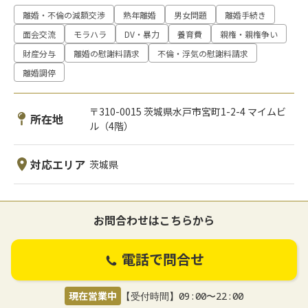
離婚・不倫の減額交渉
熟年離婚
男女問題
離婚手続き
面会交流
モラハラ
DV・暴力
養育費
親権・親権争い
財産分与
離婚の慰謝料請求
不倫・浮気の慰謝料請求
離婚調停
〒310-0015 茨城県水戸市宮町1-2-4 マイムビ
所在地
ル（4階）
対応エリア
茨城県
お問合わせはこちらから
電話で問合せ
現在営業中
【受付時間】09:00〜22:00