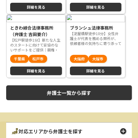
詳細を見る
詳細を見る
ときわ綜合法律事務所
ブランシュ法律事務所
【淀屋橋駅徒歩10分】女性弁
（弁護士 吉田要介）
護士が代表を務める弊所が、
【松戸駅徒歩1分】新たな人生
依頼者様の気持ちに寄り添って
のスタートに向けて妥協のな
解決方法を提案します
いサポートをご提供｜親権・
養育費・面会交流もお任せく
千葉県
松戸市
大阪府
大阪市
ださい
詳細を見る
詳細を見る
弁護士一覧から探す
対応エリアから弁護士を探す