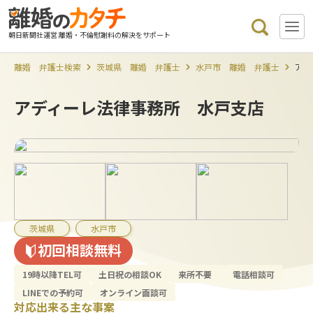
朝日新聞社運営 離婚・不倫慰謝料の解決をサポート
離婚 弁護士検索
茨城県 離婚 弁護士
水戸市 離婚 弁護士
アデ
アディーレ法律事務所 水戸支店
茨城県
水戸市
初回相談無料
19時以降TEL可
土日祝の相談OK
来所不要
電話相談可
LINEでの予約可
オンライン面談可
対応出来る主な事案