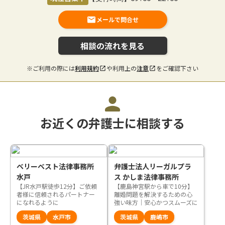
メールで問合せ
相談の流れを見る
※ご利用の際には
利用規約
や利用上の
注意
をご確認下さい
お近くの弁護士に相談する
ベリーベスト法律事務所
弁護士法人リーガルプラ
水戸
ス かしま法律事務所
【JR水戸駅徒歩12分】ご依頼
【鹿島神宮駅から車で10分】
者様に信頼されるパートナー
離婚問題を解決するための心
になれるように
強い味方｜安心かつスムーズに
お悩みを解決いたします
茨城県
水戸市
茨城県
鹿嶋市