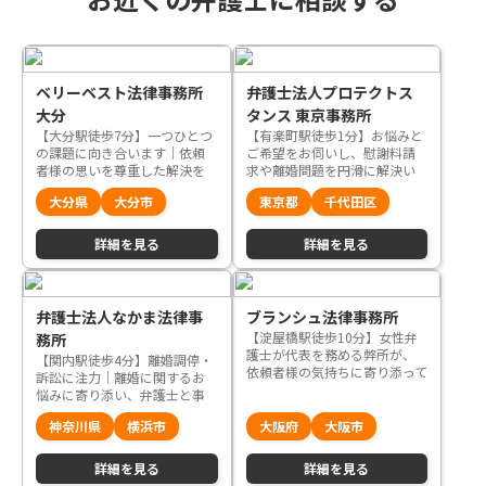
ベリーベスト法律事務所
弁護士法人プロテクトス
大分
タンス 東京事務所
【大分駅徒歩7分】一つひとつ
【有楽町駅徒歩1分】お悩みと
の課題に向き合います｜依頼
ご希望をお伺いし、慰謝料請
者様の思いを尊重した解決を
求や離婚問題を円滑に解決い
目指します
たします
大分県
大分市
東京都
千代田区
詳細を見る
詳細を見る
弁護士法人なかま法律事
ブランシュ法律事務所
【淀屋橋駅徒歩10分】女性弁
務所
護士が代表を務める弊所が、
【関内駅徒歩4分】離婚調停・
依頼者様の気持ちに寄り添って
訴訟に注力│離婚に関するお
解決方法を提案します
悩みに寄り添い、弁護士と事
務員がチーム体制でサポート
神奈川県
横浜市
大阪府
大阪市
いたします
詳細を見る
詳細を見る