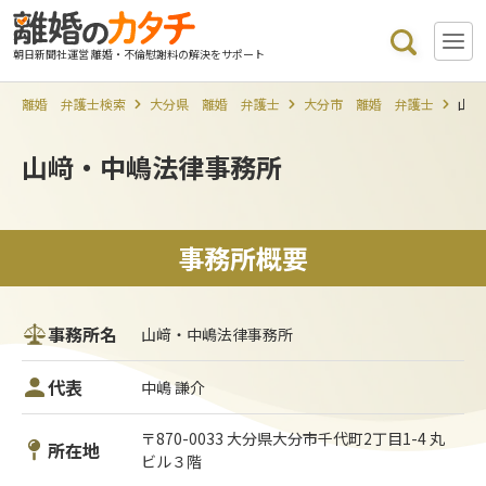
朝日新聞社運営 離婚・不倫慰謝料の解決をサポート
離婚 弁護士検索
大分県 離婚 弁護士
大分市 離婚 弁護士
山﨑
山﨑・中嶋法律事務所
事務所概要
事務所名
山﨑・中嶋法律事務所
代表
中嶋 謙介
〒870-0033 大分県大分市千代町2丁目1-4 丸
所在地
ビル３階