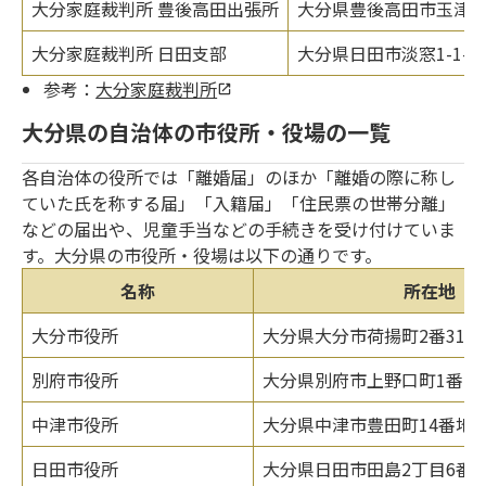
大分家庭裁判所 豊後高田出張所
大分県豊後高田市玉津89
大分家庭裁判所 日田支部
大分県日田市淡窓1-1-5
参考：
大分家庭裁判所
大分県の自治体の市役所・役場の一覧
各自治体の役所では「離婚届」のほか「離婚の際に称し
ていた氏を称する届」「入籍届」「住民票の世帯分離」
などの届出や、児童手当などの手続きを受け付けていま
す。大分県の市役所・役場は以下の通りです。
名称
所在地
大分市役所
大分県大分市荷揚町2番31号
別府市役所
大分県別府市上野口町1番15
中津市役所
大分県中津市豊田町14番地3
日田市役所
大分県日田市田島2丁目6番1