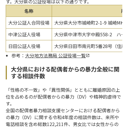
す。大分県の公証役場は以下の通りです。
名称
所
大分公証人合同役場
大分県大分市城崎町2-1-9 城崎MK
中津公証人役場
大分県中津市大字中殿558-2 ハー
日田公証人役場
大分県日田市南元町5番28号（住所検
参考：
大分地方法務局 公証役場一覧
大分県における配偶者からの暴力全般に関
する相談件数
「性格の不一致」や「異性関係」とともに離婚原因の上
位を占めるのが配偶者からの暴力（DV）や精神的虐待で
す。
全国の配偶者暴力相談支援センターにおける配偶者から
の暴力（DV）に関する令和4年度の相談件数は、来所や
電話相談を含め総数122,211件、男女比では女性からの