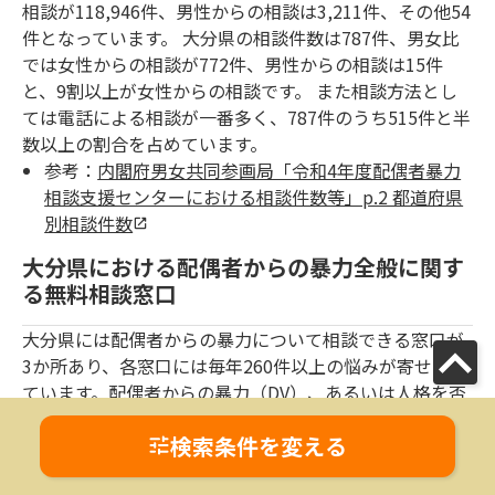
相談が118,946件、男性からの相談は3,211件、その他54
件となっています。 大分県の相談件数は787件、男女比
では女性からの相談が772件、男性からの相談は15件
と、9割以上が女性からの相談です。 また相談方法とし
ては電話による相談が一番多く、787件のうち515件と半
数以上の割合を占めています。
参考：
内閣府男女共同参画局「令和4年度配偶者暴力
相談支援センターにおける相談件数等」p.2 都道府県
別相談件数
大分県における配偶者からの暴力全般に関す
る無料相談窓口
大分県には配偶者からの暴力について相談できる窓口が
3か所あり、各窓口には毎年260件以上の悩みが寄せられ
ています。配偶者からの暴力（DV）、あるいは人格を否
定し精神的に追い詰めるような暴言や執拗な詮索、支配
検索条件を変える
的な態度といったモラルハラスメント（モラハラ）に悩
みを抱える人は、勇気を出して一度相談してみるといい