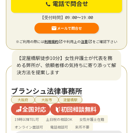
電話で問合せ
【受付時間】09:00〜19:00
メールで問合せ
※ご利用の際には
利用規約
や利用上の
注意
をご確認下さい
【淀屋橋駅徒歩10分】女性弁護士が代表を務
める弊所が、依頼者様の気持ちに寄り添って解
決方法を提案します
ブランシュ法律事務所
大阪府
大阪市
淀屋橋駅
全国対応
初回相談無料
19時以降TEL可
土日祝の相談OK
女性弁護士在籍
オンライン面談可
電話相談可
来所不要