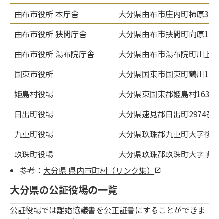
由布市役所 本庁舎
大分県由布市庄内町柿原302
由布市役所 狭間庁舎
大分県由布市挾間町向原128
由布市役所 湯布院庁舎
大分県由布市湯布院町川上37
国東市役所
大分県国東市国東町鶴川149
姫島村役場
大分県東国東郡姫島村1630
日出町役場
大分県速見郡日出町2974番
九重町役場
大分県玖珠郡九重町大字後野上
玖珠町役場
大分県玖珠郡玖珠町大字帆足2
参考：
大分県 県内市町村（リンク集）
大分県の公証役場の一覧
公証役場では離婚協議書を公正証書にすることができま