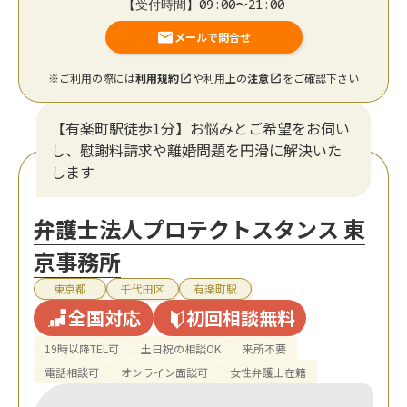
【受付時間】09:00〜21:00
メールで問合せ
※ご利用の際には
利用規約
や利用上の
注意
をご確認下さい
【有楽町駅徒歩1分】お悩みとご希望をお伺い
し、慰謝料請求や離婚問題を円滑に解決いた
します
弁護士法人プロテクトスタンス 東
京事務所
東京都
千代田区
有楽町駅
全国対応
初回相談無料
19時以降TEL可
土日祝の相談OK
来所不要
電話相談可
オンライン面談可
女性弁護士在籍