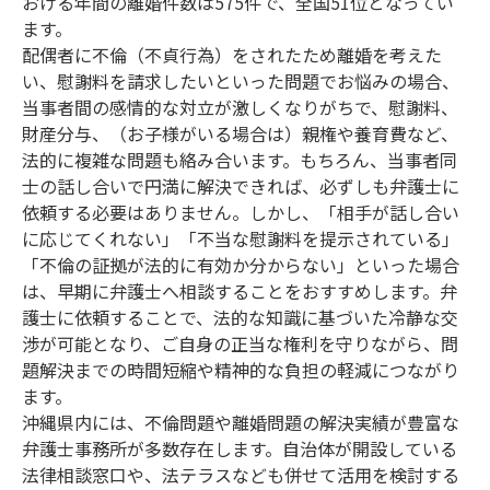
おける年間の離婚件数は575件で、全国51位となってい
ます。
配偶者に不倫（不貞行為）をされたため離婚を考えた
い、慰謝料を請求したいといった問題でお悩みの場合、
当事者間の感情的な対立が激しくなりがちで、慰謝料、
財産分与、（お子様がいる場合は）親権や養育費など、
法的に複雑な問題も絡み合います。もちろん、当事者同
士の話し合いで円満に解決できれば、必ずしも弁護士に
依頼する必要はありません。しかし、「相手が話し合い
に応じてくれない」「不当な慰謝料を提示されている」
「不倫の証拠が法的に有効か分からない」といった場合
は、早期に弁護士へ相談することをおすすめします。弁
護士に依頼することで、法的な知識に基づいた冷静な交
渉が可能となり、ご自身の正当な権利を守りながら、問
題解決までの時間短縮や精神的な負担の軽減につながり
ます。
沖縄県内には、不倫問題や離婚問題の解決実績が豊富な
弁護士事務所が多数存在します。自治体が開設している
法律相談窓口や、法テラスなども併せて活用を検討する