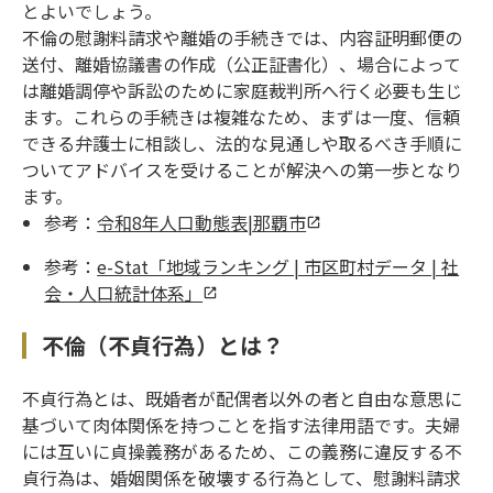
とよいでしょう。
不倫の慰謝料請求や離婚の手続きでは、内容証明郵便の
送付、離婚協議書の作成（公正証書化）、場合によって
は離婚調停や訴訟のために家庭裁判所へ行く必要も生じ
ます。これらの手続きは複雑なため、まずは一度、信頼
できる弁護士に相談し、法的な見通しや取るべき手順に
ついてアドバイスを受けることが解決への第一歩となり
ます。
参考：
令和8年人口動態表|那覇市
参考：
e-Stat「地域ランキング | 市区町村データ | 社
会・人口統計体系」
不倫（不貞行為）とは？
不貞行為とは、既婚者が配偶者以外の者と自由な意思に
基づいて肉体関係を持つことを指す法律用語です。夫婦
には互いに貞操義務があるため、この義務に違反する不
貞行為は、婚姻関係を破壊する行為として、慰謝料請求