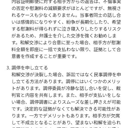
内容証明郵便に対する相手方からの返答は、不倫事実
の否定や慰謝料の減額要求がほとんどですが、無視さ
れるケースも少なくありません。当事者同士の話し合
いは感情的になりやすく、紛争が長期化したり、希望
する慰謝料が得られずに泣き寝入りしたりするリスク
があるため、弁護士を介した交渉を強くお勧めしま
す。和解交渉により合意に至った場合、相手方が慰謝
料全額を即座に一括で支払わない限り、証拠として合
意書を作成することが重要です。
調停を申し立てる
和解交渉が決裂した場合、訴訟ではなく民事調停を申
し立てる方法があります。調停にはいくつかのメリッ
トがあります。調停委員が冷静な話し合いを促し、裁
判官と内容を共有します。また、相手が支払いをしな
い場合、調停調書によりスムーズな差し押さえが可能
です。決定的な証拠がなくても解決できる可能性があ
ります。一方でデメリットもあります。相手方が欠席
して不成立となることがあり、望まない和解を迫られ