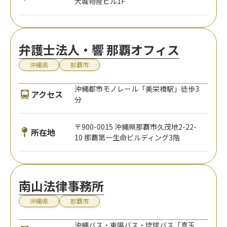
大城物産ビル1F
弁護士法人・響 那覇オフィス
沖縄県
那覇市
沖縄都市モノレール「美栄橋駅」徒歩3
アクセス
分
〒900-0015 沖縄県那覇市久茂地2-22-
所在地
10 那覇第一生命ビルディング3階
南山法律事務所
沖縄県
那覇市
沖縄バス・東陽バス・琉球バス「真玉