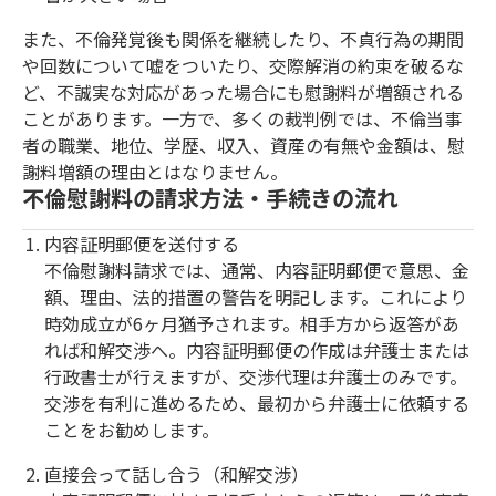
また、不倫発覚後も関係を継続したり、不貞行為の期間
や回数について嘘をついたり、交際解消の約束を破るな
ど、不誠実な対応があった場合にも慰謝料が増額される
ことがあります。一方で、多くの裁判例では、不倫当事
者の職業、地位、学歴、収入、資産の有無や金額は、慰
謝料増額の理由とはなりません。
不倫慰謝料の請求方法・手続きの流れ
内容証明郵便を送付する
不倫慰謝料請求では、通常、内容証明郵便で意思、金
額、理由、法的措置の警告を明記します。これにより
時効成立が6ヶ月猶予されます。相手方から返答があ
れば和解交渉へ。内容証明郵便の作成は弁護士または
行政書士が行えますが、交渉代理は弁護士のみです。
交渉を有利に進めるため、最初から弁護士に依頼する
ことをお勧めします。
直接会って話し合う（和解交渉）