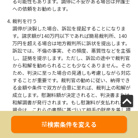
る可能性もあります。調停に不安がある場合は弁護士
への依頼をお勧めします。
裁判を行う
調停が決裂した場合、訴訟を提起することになりま
す。請求額が140万円以下であれば簡易裁判所、140
万円を超える場合は地方裁判所に訴状を提出します。
訴訟では、不倫の事実、その頻度、悪質性などを主張
し、証拠を提示します。ただし、訴訟の途中で裁判官
から和解を勧められることも少なくありません。その
ため、判決に至った場合の見通しも考慮しながら対応
することが重要です。裁判官の勧めに従い、納得でき
る金額や条件で双方が合意に至れば、裁判上の和解が
成立します。慰謝料額が決定されると、判決書または
和解調書が発行されます。もし慰謝料が支払われない
場合は、これらの書類に基づいて相手の財産を差し押
さえることが可能です。
検索条件を変える
那覇市の不倫・浮気・不貞行為の弁護士相