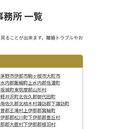
務所 一覧
で見ることが出来ます。離婚トラブルやお
市
茅野市
伊那市
駒ヶ根市
大町市
上水内郡飯綱町
上水内郡信濃町
郡坂城町
東筑摩郡山形村
郡軽井沢町
北佐久郡御代田町
村
南佐久郡北相木村
諏訪郡下諏訪町
木曽郡王滝村
上伊那郡箕輪町
下伊那郡松川町
下伊那郡豊丘村
伊那郡大鹿村
下伊那郡根羽村