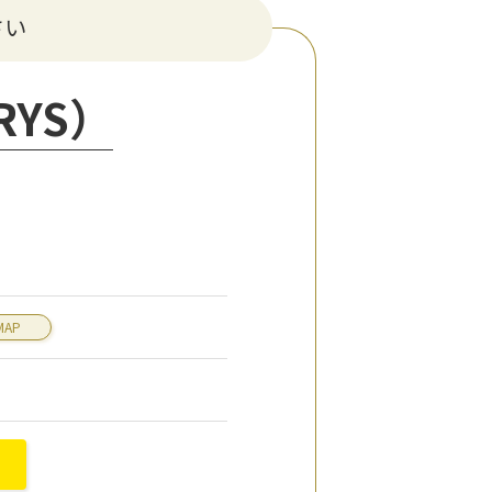
さい
YS）
MAP