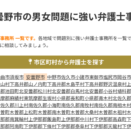
曇野市の男女問題に強い弁護士事
事務所 一覧です。
各地域で問題別に強い弁護士事務所を一覧
に相談してみましょう。
市区町村から弁護士を探す
千曲市
須坂市
安曇野市
中野市
佐久市
小諸市
東御市
塩尻市
岡谷
高山村
下高井郡山ノ内町
下高井郡木島平村
下高井郡野沢温泉村
曇郡池田町
北安曇郡松川村
北安曇郡白馬村
北安曇郡小谷村
埴科
筑摩郡麻績村
東筑摩郡生坂村
小県郡長和町
小県郡青木村
北佐久
南佐久郡川上村
南佐久郡小海町
南佐久郡南牧村
南佐久郡南相木
木曽町
木曽郡上松町
木曽郡南木曽町
木曽郡大桑村
木曽郡木祖村
伊那郡南箕輪村
上伊那郡飯島町
上伊那郡中川村
下伊那郡高森町
伊那郡阿南町
下伊那郡下條村
下伊那郡泰阜村
下伊那郡天龍村
下