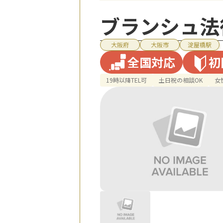
ブランシュ法
大阪府
大阪市
淀屋橋駅
全国対応
初
19時以降TEL可
土日祝の相談OK
女