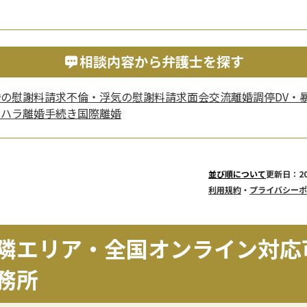
相談内容から弁護士を探す
婚の慰謝料請求
不倫・浮気の慰謝料請求
面会交流
離婚調停
DV・
ラハラ
離婚手続き
国際離婚
更新日：20
並び順について
利用規約
・
プライバシーポ
隣エリア・全国オンライン対応
務所