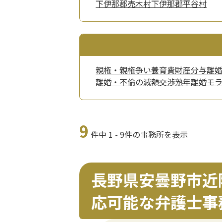
下伊那郡売木村
下伊那郡平谷村
親権・親権争い
養育費
財産分与
離
離婚・不倫の減額交渉
熟年離婚
モ
9
件中 1 - 9件の事務所を表示
長野県安曇野市近
応可能な弁護士事