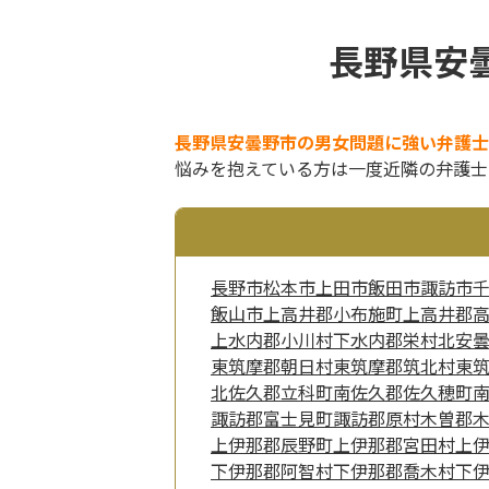
長野県安
長野県安曇野市の男女問題に強い弁護士
悩みを抱えている方は一度近隣の弁護士
長野市
松本市
上田市
飯田市
諏訪市
飯山市
上高井郡小布施町
上高井郡
上水内郡小川村
下水内郡栄村
北安
東筑摩郡朝日村
東筑摩郡筑北村
東
北佐久郡立科町
南佐久郡佐久穂町
諏訪郡富士見町
諏訪郡原村
木曽郡
上伊那郡辰野町
上伊那郡宮田村
上
下伊那郡阿智村
下伊那郡喬木村
下