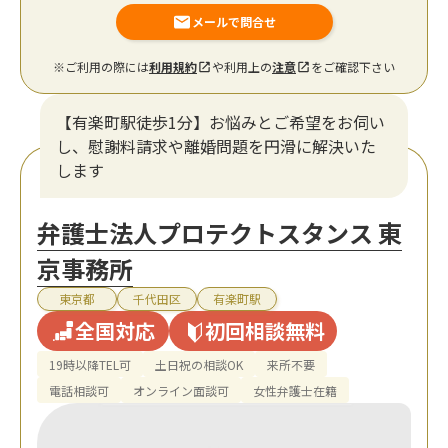
メールで問合せ
※ご利用の際には
利用規約
や利用上の
注意
をご確認下さい
【有楽町駅徒歩1分】お悩みとご希望をお伺い
し、慰謝料請求や離婚問題を円滑に解決いた
します
弁護士法人プロテクトスタンス 東
京事務所
東京都
千代田区
有楽町駅
全国対応
初回相談無料
19時以降TEL可
土日祝の相談OK
来所不要
電話相談可
オンライン面談可
女性弁護士在籍