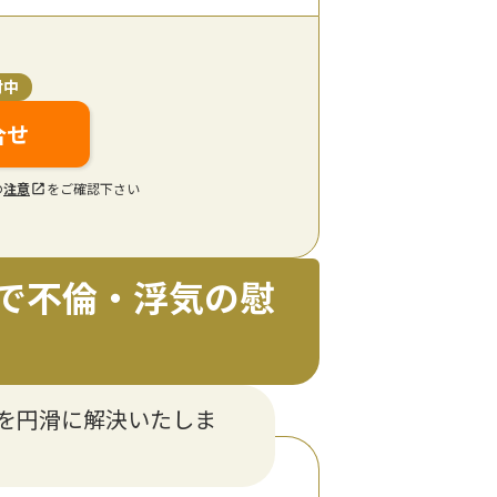
付中
合せ
の
注意
をご確認下さい
で不倫・浮気の慰
を円滑に解決いたしま