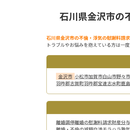
石川県金沢市の
石川県金沢市の不倫・浮気の慰謝料請求
トラブルやお悩みを抱えている方は一度
金沢市
小松市
加賀市
白山市
野々
羽咋郡志賀町
羽咋郡宝達志水町
鹿
離婚調停
離婚の慰謝料請求
財産分
離婚・不倫の減額交渉
モラハラ
熟