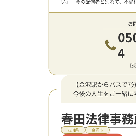
い」「今の配偶者と別れて、不倫
お
05
4
【受
【金沢駅からバスで7
今後の人生をご一緒に
春田法律事務
石川県
金沢市