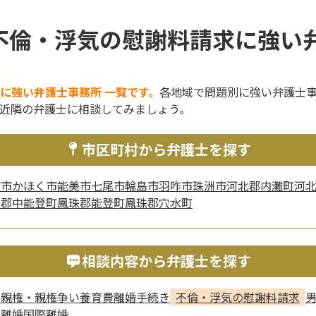
不倫・浮気の慰謝料請求に強い弁
に強い弁護士事務所 一覧です。
各地域で問題別に強い弁護士
近隣の弁護士に相談してみましょう。
市区町村から弁護士を探す
市市
かほく市
能美市
七尾市
輪島市
羽咋市
珠洲市
河北郡内灘町
河
島郡中能登町
鳳珠郡能登町
鳳珠郡穴水町
相談内容から弁護士を探す
与
親権・親権争い
養育費
離婚手続き
不倫・浮気の慰謝料請求
年離婚
国際離婚