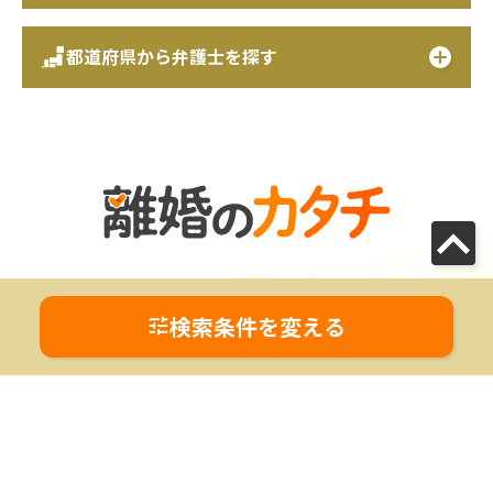
都道府県から弁護士を探す
朝日新聞社が運営する｢離婚のカタチ｣は、離婚の悩みに
検索条件を変える
寄り添うポータルサイトです。
｢踏み出す一歩 未来の選択｣をコンセプトに、 離婚で悩む人を
一人でも減らしたい。
そんな思いで弁護士やカウンセラーら離婚問題に取り組む専門家
が集まりました。
離婚の手続きについての正確な情報と、離婚の悩みの解決に取り
組む弁護士を検索できるサービスであなたをサポートします。