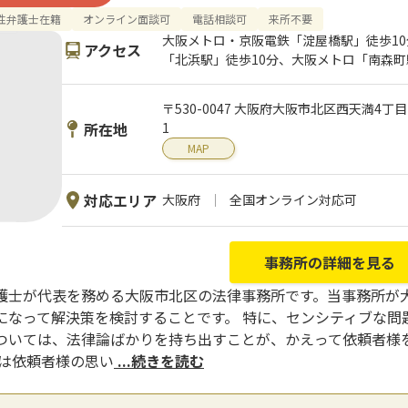
性弁護士在籍
オンライン面談可
電話相談可
来所不要
大阪メトロ・京阪電鉄「淀屋橋駅」徒歩1
アクセス
「北浜駅」徒歩10分、大阪メトロ「南森町
〒530-0047 大阪府大阪市北区西天満4丁
所在地
1
MAP
対応エリア
大阪府
全国オンライン対応可
事務所の詳細を見る
護士が代表を務める大阪市北区の法律事務所です。当事務所が
になって解決策を検討することです。 特に、センシティブな問
ついては、法律論ばかりを持ち出すことが、かえって依頼者様
ずは依頼者様の思い
...続きを読む