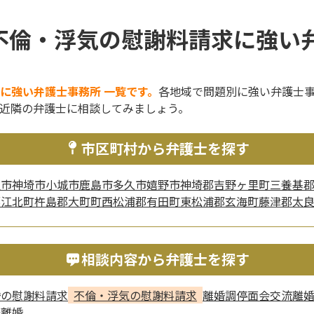
不倫・浮気の慰謝料請求に強い弁
に強い弁護士事務所 一覧です。
各地域で問題別に強い弁護士
近隣の弁護士に相談してみましょう。
市区町村から弁護士を探す
里市
神埼市
小城市
鹿島市
多久市
嬉野市
神埼郡吉野ヶ里町
三養基
郡江北町
杵島郡大町町
西松浦郡有田町
東松浦郡玄海町
藤津郡太
相談内容から弁護士を探す
婚の慰謝料請求
不倫・浮気の慰謝料請求
離婚調停
面会交流
離
際離婚