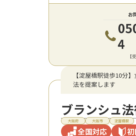
お
05
4
【受
【淀屋橋駅徒歩10分
法を提案します
ブランシュ法
大阪府
大阪市
淀屋橋駅
全国対応
初