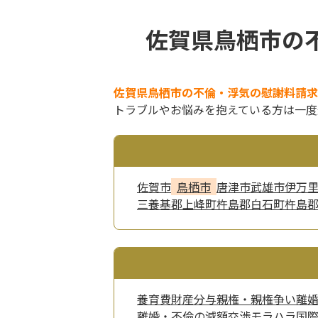
佐賀県鳥栖市の
佐賀県鳥栖市の不倫・浮気の慰謝料請求
トラブルやお悩みを抱えている方は一度
佐賀市
鳥栖市
唐津市
武雄市
伊万
三養基郡上峰町
杵島郡白石町
杵島
養育費
財産分与
親権・親権争い
離
離婚・不倫の減額交渉
モラハラ
国