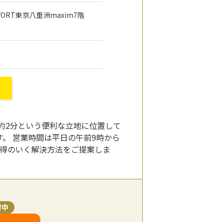
 VORT東京八重洲maxim7階
約2分という便利な立地に位置して
。 営業時間は平日の午前9時から
納得のいく解決方法をご提案しま
付中