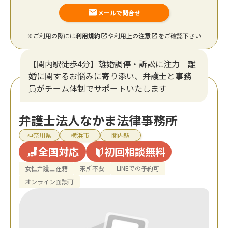
メールで問合せ
※ご利用の際には
利用規約
や利用上の
注意
をご確認下さい
【関内駅徒歩4分】離婚調停・訴訟に注力│離
婚に関するお悩みに寄り添い、弁護士と事務
員がチーム体制でサポートいたします
弁護士法人なかま法律事務所
神奈川県
横浜市
関内駅
全国対応
初回相談無料
女性弁護士在籍
来所不要
LINEでの予約可
オンライン面談可