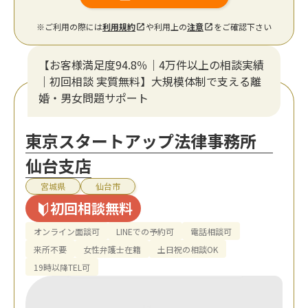
※ご利用の際には
利用規約
や利用上の
注意
をご確認下さい
【お客様満足度94.8％｜4万件以上の相談実績
｜初回相談 実質無料】大規模体制で支える離
婚・男女問題サポート
東京スタートアップ法律事務所
仙台支店
宮城県
仙台市
初回相談無料
オンライン面談可
LINEでの予約可
電話相談可
来所不要
女性弁護士在籍
土日祝の相談OK
19時以降TEL可