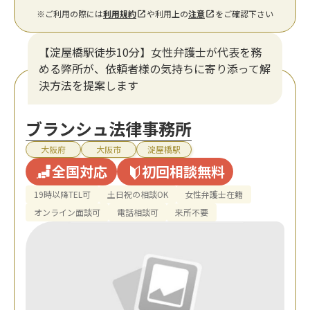
※ご利用の際には
利用規約
や利用上の
注意
をご確認下さい
【淀屋橋駅徒歩10分】女性弁護士が代表を務
める弊所が、依頼者様の気持ちに寄り添って解
決方法を提案します
ブランシュ法律事務所
大阪府
大阪市
淀屋橋駅
全国対応
初回相談無料
19時以降TEL可
土日祝の相談OK
女性弁護士在籍
オンライン面談可
電話相談可
来所不要