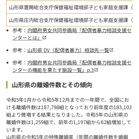
山形県置賜総合支庁保健福祉環境部子ども家庭支援課（山
山形県庄内総合支庁保健福祉環境部子ども家庭支援課（山
参考：
内閣府男女共同参画局「配偶者暴力相談支援セ
ンターとは」
参考：
山形県 DV（配偶者暴力）相談先一覧
参考：
内閣府男女共同参画局「配偶者暴力相談支援セ
ンターの機能を果たす施設一覧」p.3
山形県の離婚件数とその傾向
令和5年1月から令和5年12月までの一年間で、全国にお
ける離婚件数は187,798組となっており前年度の183,103
組より微増する結果となりました。令和5年の山形県の
離婚件数は1,259組で、前年の1,197組から62組増加して
います。
山形県の令和5年の特殊離婚率（年間の離婚件数を婚姻