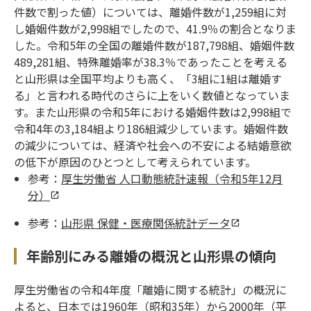
件数で割った値）については、離婚件数が1,259組に対
し婚姻件数が2,998組でしたので、41.9％の割合となりま
した。令和5年の全国の離婚件数が187,798組、婚姻件数
489,281組、特殊離婚率が38.3％であったことを考える
と山形県は全国平均よりも高く、「3組に1組は離婚す
る」と言われる時代のさらに上をいく数値となっていま
す。また山形県の令和5年における婚姻件数は2,998組で
令和4年の3,184組より186組減少しています。婚姻件数
の減少については、経済や社会への不安による結婚意欲
の低下が原因のひとつとして考えられています。
参考：
厚生労働省 人口動態統計速報（令和5年12月
分）
参考：
山形県 保健・医療関係統計データ
年齢別にみる離婚の概況と山形県の傾向
厚生労働省の令和4年度「離婚に関する統計」の概況に
よると、日本では1960年（昭和35年）から2000年（平