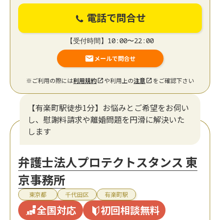
電話で問合せ
【受付時間】10:00〜22:00
メールで問合せ
※ご利用の際には
利用規約
や利用上の
注意
をご確認下さい
【有楽町駅徒歩1分】お悩みとご希望をお伺い
し、慰謝料請求や離婚問題を円滑に解決いた
します
弁護士法人プロテクトスタンス 東
京事務所
東京都
千代田区
有楽町駅
全国対応
初回相談無料