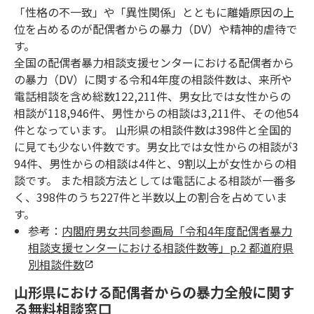
「性格の不一致」や「異性関係」とともに離婚原因の上
位を占めるのが配偶者からの暴力（DV）や精神的虐待で
す。
全国の配偶者暴力相談支援センターにおける配偶者から
の暴力（DV）に関する令和4年度の相談件数は、来所や
電話相談を含め総数122,211件、男女比では女性からの
相談が118,946件、男性からの相談は3,211件、その他54
件となっています。 山形県の相談件数は398件と全国的
に見ても少ない件数です。男女比では女性からの相談が3
94件、男性からの相談は4件と、9割以上が女性からの相
談です。 また相談方法としては電話による相談が一番多
く、398件のうち227件と半数以上の割合を占めていま
す。
参考：
内閣府男女共同参画局「令和4年度配偶者暴力
相談支援センターにおける相談件数等」p.2 都道府県
別相談件数
山形県における配偶者からの暴力全般に関す
る無料相談窓口