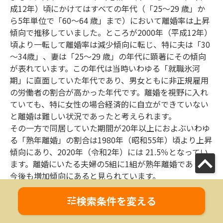
成12年）頃にかけてはすべての年代（「25～29 歳」か
ら5年単位で「60～64 歳」まで）において離婚率は上昇
傾向で推移していました。ところが2000年（平成12年）
頃より一転して離婚率は減少傾向に転じ、特に夫は「30
～34歳」、妻は「25～29 歳」の年代に顕著にその傾向
が表れています。この年代は当時いわゆる「就職氷河
期」に直面していた年代であり、男女ともに非正規雇用
の労働者の割合が高かった年代です。離婚を視野に入れ
ていても、特に女性の場合経済的に自立ができていない
と離婚は難しい状況であったと考えられます。
その一方で同居していた期間が20年以上におよぶいわゆ
る「熟年離婚」の割合は1980年（昭和55年）頃より上昇
傾向にあり、2020年（令和2年）には 21.5％となってい
ます。離婚にいたる夫婦の5組に1組が熟年離婚であり、
今後も増加傾向にあると見られています。
中高年の離婚が増加している背景には2008年（平成20
年）4月1日に第3号被保険者期間の厚生年金の分割制度
検索条件を変える
が施行され、離婚後も夫婦の婚姻期間中の厚生年金を分