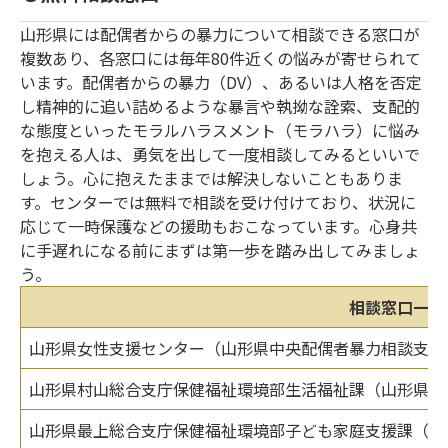
山形県には配偶者からの暴力について相談できる窓口が
複数あり、各窓口には毎年80件近くの悩みが寄せられて
います。配偶者からの暴力（DV）、あるいは人格を否定
し精神的に追い詰めるような暴言や執拗な詮索、支配的
な態度といったモラルハラスメント（モラハラ）に悩み
を抱える人は、勇気を出して一度相談してみるといいで
しょう。心に抱えたままでは解決しないこともありま
す。センターでは無料で相談を受け付けており、状況に
応じて一時保護などの援助もおこなっています。心身共
に手遅れになる前にまずは第一歩を踏み出してみましょ
う。
相談窓口一覧
山形県女性支援センター（山形県中央配偶者暴力相談支援
山形県村山総合支庁保健福祉環境部生活福祉課（山形県村
山形県最上総合支庁保健福祉環境部子ども家庭支援課（山