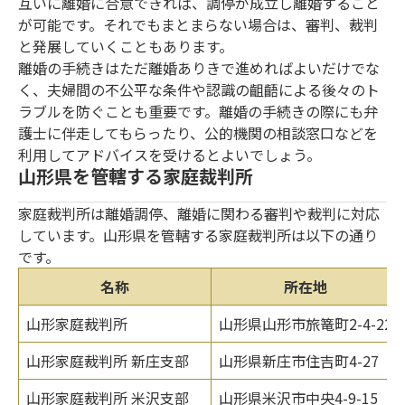
互いに離婚に合意できれば、調停が成立し離婚すること
が可能です。それでもまとまらない場合は、審判、裁判
と発展していくこともあります。
離婚の手続きはただ離婚ありきで進めればよいだけでな
く、夫婦間の不公平な条件や認識の齟齬による後々のト
ラブルを防ぐことも重要です。離婚の手続きの際にも弁
護士に伴走してもらったり、公的機関の相談窓口などを
利用してアドバイスを受けるとよいでしょう。
山形県を管轄する家庭裁判所
家庭裁判所は離婚調停、離婚に関わる審判や裁判に対応
しています。山形県を管轄する家庭裁判所は以下の通り
です。
名称
所在地
山形家庭裁判所
山形県山形市旅篭町2-4-22
山形家庭裁判所 新庄支部
山形県新庄市住吉町4-27
山形家庭裁判所 米沢支部
山形県米沢市中央4-9-15