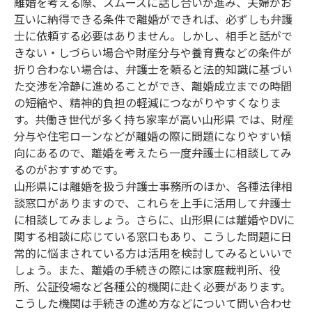
離婚を考える際、スムーズに話し合いが進み、夫婦がお
互いに納得できる条件で離婚ができれば、必ずしも弁護
士に依頼する必要はありません。しかし、相手と話がで
きない・しづらい場合や財産分与や養育費などの条件が
折り合わない場合は、弁護士を頼ると法的知識に基づい
た交渉を冷静に進めることができ、離婚成立までの時間
の短縮や、精神的負担の軽減につながりやすくなりま
す。共働き世代が多く持ち家率が高い山形県 では、財産
分与や住宅ローンなどが離婚の際に問題になりやすい傾
向にあるので、離婚を考えたら一度弁護士に相談してみ
るのがおすすめです。
山形県には離婚を扱う弁護士事務所のほか、各種法律相
談窓口がありますので、これらを上手に活用して弁護士
に相談してみましょう。さらに、山形県には離婚やDVに
関する相談に応じている窓口もあり、こうした問題に日
常的に悩まされている方は活用を検討してみるといいで
しょう。また、離婚の手続きの際には家庭裁判所、役
所、公証役場など各種公的機関に赴く必要があります。
こうした機関は手続きの進め方などについて問い合わせ