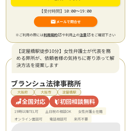
【受付時間】10:00〜19:00
メールで問合せ
※ご利用の際には
利用規約
や利用上の
注意
をご確認下さい
【淀屋橋駅徒歩10分】女性弁護士が代表を務
める弊所が、依頼者様の気持ちに寄り添って解
決方法を提案します
ブランシュ法律事務所
大阪府
大阪市
淀屋橋駅
全国対応
初回相談無料
19時以降TEL可
土日祝の相談OK
女性弁護士在籍
オンライン面談可
電話相談可
来所不要