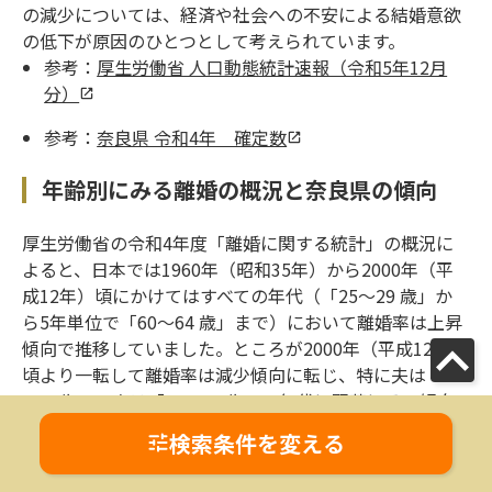
の減少については、経済や社会への不安による結婚意欲
の低下が原因のひとつとして考えられています。
参考：
厚生労働省 人口動態統計速報（令和5年12月
分）
参考：
奈良県 令和4年 確定数
年齢別にみる離婚の概況と奈良県の傾向
厚生労働省の令和4年度「離婚に関する統計」の概況に
よると、日本では1960年（昭和35年）から2000年（平
成12年）頃にかけてはすべての年代（「25～29 歳」か
ら5年単位で「60～64 歳」まで）において離婚率は上昇
傾向で推移していました。ところが2000年（平成12年）
頃より一転して離婚率は減少傾向に転じ、特に夫は「30
～34歳」、妻は「25～29 歳」の年代に顕著にその傾向
が表れています。この年代は当時いわゆる「就職氷河
検索条件を変える
期」に直面していた年代であり、男女ともに非正規雇用
の労働者の割合が高かった年代です。離婚を視野に入れ