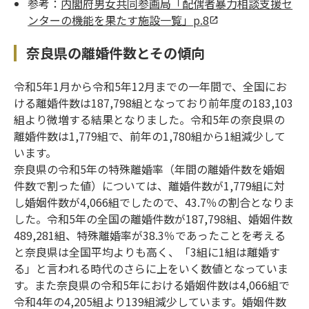
参考：
内閣府男女共同参画局「配偶者暴力相談支援セ
ンターの機能を果たす施設一覧」p.8
奈良県の離婚件数とその傾向
令和5年1月から令和5年12月までの一年間で、全国にお
ける離婚件数は187,798組となっており前年度の183,103
組より微増する結果となりました。令和5年の奈良県の
離婚件数は1,779組で、前年の1,780組から1組減少して
います。
奈良県の令和5年の特殊離婚率（年間の離婚件数を婚姻
件数で割った値）については、離婚件数が1,779組に対
し婚姻件数が4,066組でしたので、43.7％の割合となりま
した。令和5年の全国の離婚件数が187,798組、婚姻件数
489,281組、特殊離婚率が38.3％であったことを考える
と奈良県は全国平均よりも高く、「3組に1組は離婚す
る」と言われる時代のさらに上をいく数値となっていま
す。また奈良県の令和5年における婚姻件数は4,066組で
令和4年の4,205組より139組減少しています。婚姻件数