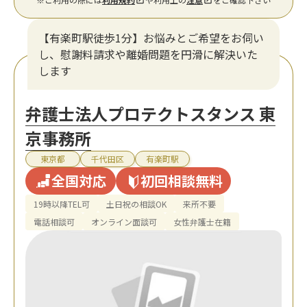
【有楽町駅徒歩1分】お悩みとご希望をお伺い
し、慰謝料請求や離婚問題を円滑に解決いた
します
弁護士法人プロテクトスタンス 東
京事務所
東京都
千代田区
有楽町駅
全国対応
初回相談無料
19時以降TEL可
土日祝の相談OK
来所不要
電話相談可
オンライン面談可
女性弁護士在籍