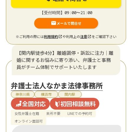
【受付時間】09:00〜21:00
メールで問合せ
※ご利用の際には
利用規約
や利用上の
注意
をご確認下さい
【関内駅徒歩4分】離婚調停・訴訟に注力│離
婚に関するお悩みに寄り添い、弁護士と事務
員がチーム体制でサポートいたします
弁護士法人なかま法律事務所
神奈川県
横浜市
関内駅
全国対応
初回相談無料
女性弁護士在籍
来所不要
LINEでの予約可
オンライン面談可