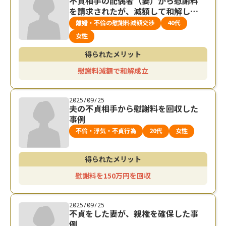
不貞相手の配偶者（妻）から慰謝料
を請求されたが、減額して和解した
事例
離婚・不倫の慰謝料減額交渉
40代
女性
得られたメリット
慰謝料減額で和解成立
2025/09/25
夫の不貞相手から慰謝料を回収した
事例
不倫・浮気・不貞行為
20代
女性
得られたメリット
慰謝料を150万円を回収
2025/09/25
不貞をした妻が、親権を確保した事
例