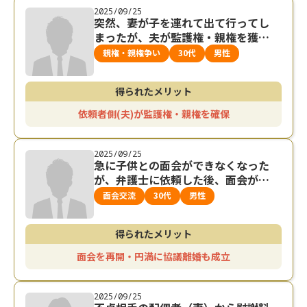
2025/09/25
突然、妻が子を連れて出て行ってし
まったが、夫が監護権・親権を獲得
できた事例
親権・親権争い
30代
男性
得られたメリット
依頼者側(夫)が監護権・親権を確保
2025/09/25
急に子供との面会ができなくなった
が、弁護士に依頼した後、面会が再
開され、円満に離婚した事例
面会交流
30代
男性
得られたメリット
面会を再開・円満に協議離婚も成立
2025/09/25