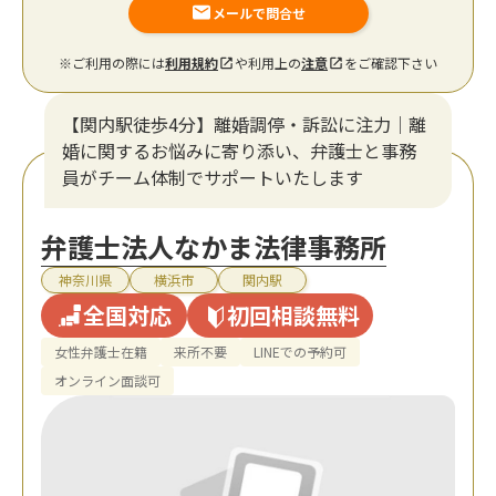
メールで問合せ
※ご利用の際には
利用規約
や利用上の
注意
をご確認下さい
【関内駅徒歩4分】離婚調停・訴訟に注力│離
婚に関するお悩みに寄り添い、弁護士と事務
員がチーム体制でサポートいたします
弁護士法人なかま法律事務所
神奈川県
横浜市
関内駅
全国対応
初回相談無料
女性弁護士在籍
来所不要
LINEでの予約可
オンライン面談可