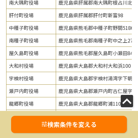
南大隅町役場
鹿児島県肝属郡南大隅町根占川北22
肝付町役場
鹿児島県肝属郡肝付町新富98
中種子町役場
鹿児島県熊毛郡中種子町野間5186
南種子町役場
鹿児島県熊毛郡南種子町中之上2793
屋久島町役場
鹿児島県熊毛郡屋久島町小瀬田849-
大和村役場
鹿児島県大島郡大和村大和浜100
宇検村役場
鹿児島県大島郡宇検村湯湾字下朝戸9
瀬戸内町役場
鹿児島県大島郡瀬戸内町古仁屋字船
龍郷町役場
鹿児島県大島郡龍郷町浦110
喜界町役場
鹿児島県大島郡喜界町湾1746
検索条件を変える
徳之島町役場
鹿児島県大島郡徳之島町亀津7203