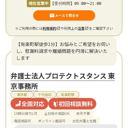
現在営業中
【受付時間】09:00〜21:00
メールで問合せ
※ご利用の際には
利用規約
や利用上の
注意
をご確認下さい
【有楽町駅徒歩1分】お悩みとご希望をお伺い
し、慰謝料請求や離婚問題を円滑に解決いた
します
弁護士法人プロテクトスタンス 東
京事務所
東京都
千代田区
有楽町駅
全国対応
初回相談無料
19時以降TEL可
土日祝の相談OK
来所不要
電話相談可
オンライン面談可
女性弁護士在籍