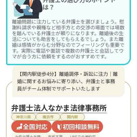
は？
離婚問題に注力している弁護士を選びましょう。慰
謝料請求や親権など相手方との交渉の場面では場数
を踏んでいる弁護士が頼りになります。離婚後の生
活についても助言をしてもらえるでしょう。また離
婚は感情がからむ分野なのでフィーリングも重要で
す。実際に電話や面談で複数の弁護士と会話してウ
マが合う方に依頼をするのがおすすめです。
【関内駅徒歩4分】離婚調停・訴訟に注力│離
婚に関するお悩みに寄り添い、弁護士と事務
員がチーム体制でサポートいたします
弁護士法人なかま法律事務所
神奈川県
横浜市
関内駅
全国対応
初回相談無料
女性弁護士在籍
来所不要
LINEでの予約可