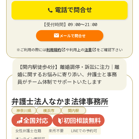
電話で問合せ
【受付時間】09:00〜21:00
メールで問合せ
※ご利用の際には
利用規約
や利用上の
注意
をご確認下さい
【関内駅徒歩4分】離婚調停・訴訟に注力│離
婚に関するお悩みに寄り添い、弁護士と事務
員がチーム体制でサポートいたします
弁護士法人なかま法律事務所
神奈川県
横浜市
関内駅
全国対応
初回相談無料
女性弁護士在籍
来所不要
LINEでの予約可
オンライン面談可