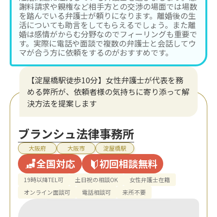
謝料請求や親権など相手方との交渉の場面では場数
を踏んでいる弁護士が頼りになります。離婚後の生
活についても助言をしてもらえるでしょう。また離
婚は感情がからむ分野なのでフィーリングも重要で
す。実際に電話や面談で複数の弁護士と会話してウ
マが合う方に依頼をするのがおすすめです。
【淀屋橋駅徒歩10分】女性弁護士が代表を務
める弊所が、依頼者様の気持ちに寄り添って解
決方法を提案します
ブランシュ法律事務所
大阪府
大阪市
淀屋橋駅
全国対応
初回相談無料
19時以降TEL可
土日祝の相談OK
女性弁護士在籍
オンライン面談可
電話相談可
来所不要