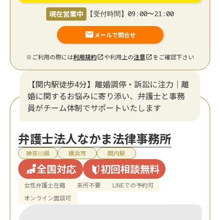
現在営業中
【受付時間】09:00〜21:00
メールで問合せ
※ご利用の際には
利用規約
や利用上の
注意
をご確認下さい
【関内駅徒歩4分】離婚調停・訴訟に注力│離
婚に関するお悩みに寄り添い、弁護士と事務
員がチーム体制でサポートいたします
弁護士法人なかま法律事務所
神奈川県
横浜市
関内駅
全国対応
初回相談無料
女性弁護士在籍
来所不要
LINEでの予約可
オンライン面談可