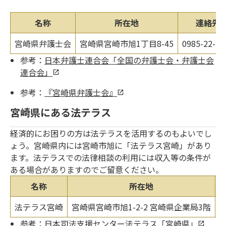
名称
所在地
連絡先
宮崎県弁護士会
宮崎県宮崎市旭1丁目8-45
0985-22-24
参考：
日本弁護士連合会「全国の弁護士会・弁護士会
連合会」
参考：
『宮崎県弁護士会』
宮崎県にある法テラス
経済的にお困りの方は法テラスを活用するのもよいでし
ょう。宮崎県内には宮崎市旭に「法テラス宮崎」があり
ます。法テラスでの法律相談の利用には収入等の条件が
ある場合がありますのでご留意ください。
名称
所在地
法テラス宮崎
宮崎県宮崎市旭1-2-2 宮崎県企業局3階
0
参考：
日本司法支援センター法テラス「宮崎県」